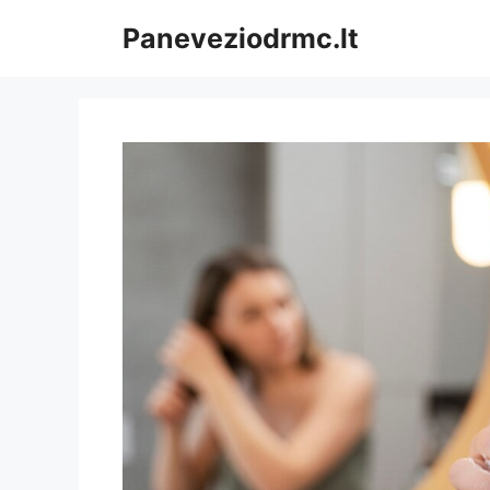
Pereiti
Paneveziodrmc.lt
prie
turinio