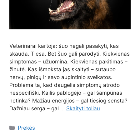
Veterinarai kartoja: šuo negali pasakyti, kas
skauda. Tiesa. Bet šuo gali parodyti. Kiekvienas
simptomas – užuomina. Kiekvienas pakitimas –
žinutė. Kas išmoksta jas skaityti – sutaupo
nervų, pinigų ir savo augintinio sveikatos.
Problema ta, kad daugelis simptomų atrodo
nespecifiški. Kailis pablogėjo – gal šampūnas
netinka? Mažiau energijos – gal tiesiog sensta?
Dažniau serga – gal …
Skaityti toliau
Kategorijos
Prekės