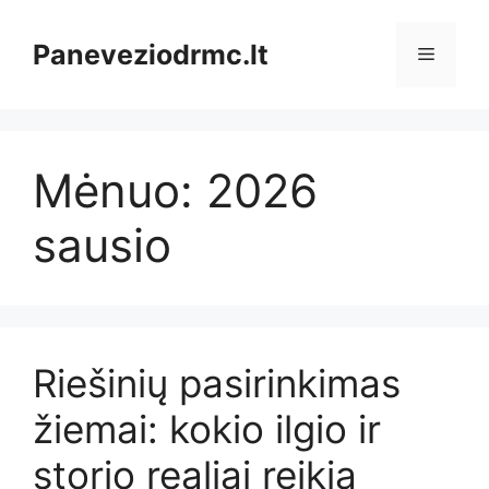
Pereiti
prie
Paneveziodrmc.lt
Meniu
turinio
Mėnuo:
2026
sausio
Riešinių pasirinkimas
žiemai: kokio ilgio ir
storio realiai reikia