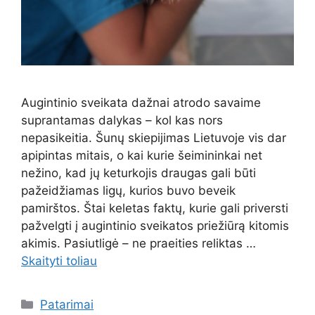
Augintinio sveikata dažnai atrodo savaime
suprantamas dalykas – kol kas nors
nepasikeitia. Šunų skiepijimas Lietuvoje vis dar
apipintas mitais, o kai kurie šeimininkai net
nežino, kad jų keturkojis draugas gali būti
pažeidžiamas ligų, kurios buvo beveik
pamirštos. Štai keletas faktų, kurie gali priversti
pažvelgti į augintinio sveikatos priežiūrą kitomis
akimis. Pasiutligė – ne praeities reliktas …
Skaityti toliau
Kategorijos
Patarimai