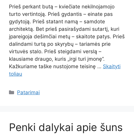
Prieš perkant butą – kviečiate nekilnojamojo
turto vertintoją. Prieš gydantis – einate pas
gydytoją. Prieš statant namą – samdote
architektą. Bet prieš pasirašydami sutartį, kuri
įpareigoja dešimčiai metų – skaitote patys. Prieš
dalindami turtą po skyrybų – tariamės prie
virtuvės stalo. Prieš steigdami verslą –
klausiame draugo, kuris „irgi turi įmonę”.
Kažkuriame taške nustojome teisinę …
Skaityti
toliau
Kategorijos
Patarimai
Penki dalykai apie šuns