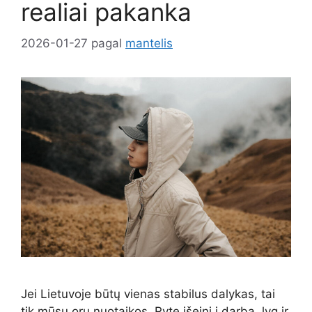
realiai pakanka
2026-01-27
pagal
mantelis
Jei Lietuvoje būtų vienas stabilus dalykas, tai
tik mūsų orų nuotaikos. Ryte išeini į darbą, lyg ir