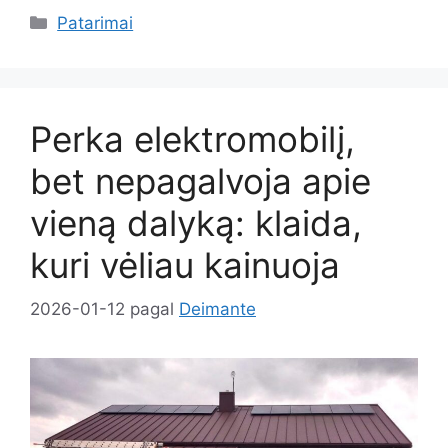
Kategorijos
Patarimai
Perka elektromobilį,
bet nepagalvoja apie
vieną dalyką: klaida,
kuri vėliau kainuoja
2026-01-12
pagal
Deimante