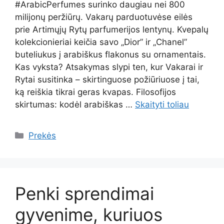
#ArabicPerfumes surinko daugiau nei 800
milijonų peržiūrų. Vakarų parduotuvėse eilės
prie Artimųjų Rytų parfumerijos lentynų. Kvepalų
kolekcionieriai keičia savo „Dior” ir „Chanel”
buteliukus į arabiškus flakonus su ornamentais.
Kas vyksta? Atsakymas slypi ten, kur Vakarai ir
Rytai susitinka – skirtinguose požiūriuose į tai,
ką reiškia tikrai geras kvapas. Filosofijos
skirtumas: kodėl arabiškas …
Skaityti toliau
Kategorijos
Prekės
Penki sprendimai
gyvenime, kuriuos