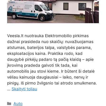
Veesla.lt nuotrauka Elektromobilio pirkimas
dažnai prasideda nuo skaičių: nuvažiuojamas
atstumas, baterijos talpa, valstybės parama,
eksploatacijos kaina. Praktika rodo, kad
daugybė pirkėjų padaro tą pačią klaidą – apie
įkrovimą pradeda galvoti tik tada, kai
automobilis jau stovi kieme. Ir būtent ši detalė
vėliau kainuoja daugiausiai – laiko, nervų ir
pinigų. Iš pirmo žvilgsnio tai atrodo smulkmena.
…
Skaityti toliau
Kategorijos
Auto