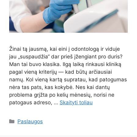
Žinai tą jausmą, kai eini į odontologą ir viduje
jau „suspaudžia“ dar prieš įžengiant pro duris?
Man tai buvo klasika. Ilgą laiką rinkausi kliniką
pagal vieną kriterijų — kad būtų arčiausiai
namų. Kol vieną kartą supratau, kad patogumas
nėra tas pats, kas kokybė. Nes kai dantų
problema grįžta po kelių mėnesių, norisi ne
patogaus adreso, …
Skaityti toliau
Kategorijos
Paslaugos