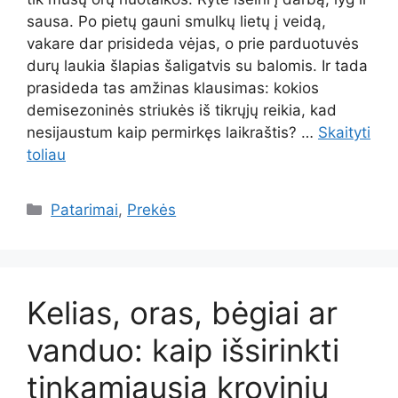
sausa. Po pietų gauni smulkų lietų į veidą,
vakare dar prisideda vėjas, o prie parduotuvės
durų laukia šlapias šaligatvis su balomis. Ir tada
prasideda tas amžinas klausimas: kokios
demisezoninės striukės iš tikrųjų reikia, kad
nesijaustum kaip permirkęs laikraštis? …
Skaityti
toliau
Kategorijos
Patarimai
,
Prekės
Kelias, oras, bėgiai ar
vanduo: kaip išsirinkti
tinkamiausią krovinių