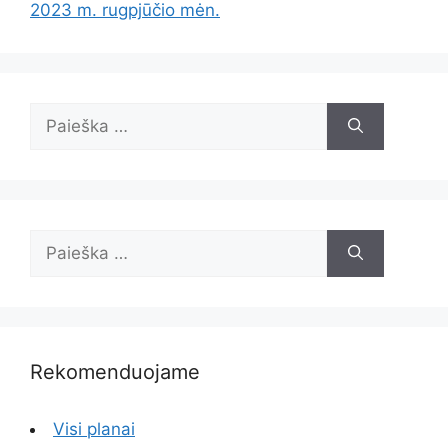
2023 m. rugpjūčio mėn.
Ieškoti:
Ieškoti:
Rekomenduojame
Visi planai