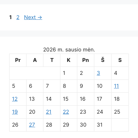
Page
Page
1
2
Next
→
2026 m. sausio mėn.
Pr
A
T
K
Pn
Š
S
1
2
3
4
5
6
7
8
9
10
11
12
13
14
15
16
17
18
19
20
21
22
23
24
25
26
27
28
29
30
31