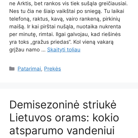
ne Arktis, bet rankos vis tiek sušąla greičiausiai.
Nes tu čia ne šiaip vaikštai po sniegą. Tu laikai
telefoną, raktus, kavą, vairo rankeną, pirkinių
maišą. Ir kai pirštai nušąla, nuotaika nukrenta
per minutę, rimtai. Ilgai galvojau, kad riešinės
yra toks „gražus priedas“. Kol vieną vakarą
grįžau namo …
Skaityti toliau
Kategorijos
Patarimai
,
Prekės
Demisezoninė striukė
Lietuvos orams: kokio
atsparumo vandeniui