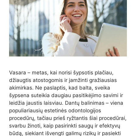
Vasara – metas, kai norisi šypsotis plačiau,
džiaugtis atostogomis ir įamžinti gražiausias
akimirkas. Ne paslaptis, kad balta, sveika
šypsena suteikia daugiau pasitikėjimo savimi ir
leidžia jaustis laisviau. Dantų balinimas – viena
populiariausių estetinės odontologijos
procedūrų, tačiau prieš ryžtantis šiai procedūrai,
svarbu žinoti, kaip pasirinkti saugų ir efektyvų
būdą, siekiant išvengti galimų rizikų ir pasiekti