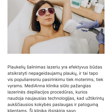
Plaukelių šalinimas lazeriu yra efektyvus būdas
atsikratyti nepageidaujamų plaukų, ir tai tapo
vis populiaresniu pasirinkimu tiek moterims, tiek
vyrams. MediAnna klinika siūlo pažangias
lazerinės depiliacijos procedūras, kurios
naudoja naujausias technologijas, kad užtikrintų
aukščiausios kokybės paslaugas ir patogumą
klientams. Ši klinika išsiskiria savo