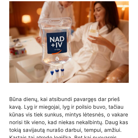
Būna dienų, kai atsibundi pavargęs dar prieš
kavą. Lyg ir miegojai, lyg ir poilsio buvo, tačiau
kūnas vis tiek sunkus, mintys lėtesnės, o vakare
norisi tik vieno, kad niekas nekalbintų. Daug kas
tokią savijautą nurašo darbui, tempui, amžiui.
Kartais tai atrodo logiška. Bet kai nuovargis