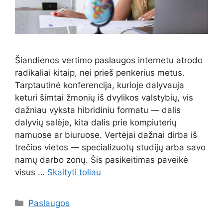
Šiandienos vertimo paslaugos internetu atrodo
radikaliai kitaip, nei prieš penkerius metus.
Tarptautinė konferencija, kurioje dalyvauja
keturi šimtai žmonių iš dvylikos valstybių, vis
dažniau vyksta hibridiniu formatu — dalis
dalyvių salėje, kita dalis prie kompiuterių
namuose ar biuruose. Vertėjai dažnai dirba iš
trečios vietos — specializuotų studijų arba savo
namų darbo zonų. Šis pasikeitimas paveikė
visus …
Skaityti toliau
Kategorijos
Paslaugos