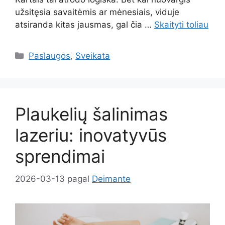
užsitęsia savaitėmis ar mėnesiais, viduje
atsiranda kitas jausmas, gal čia …
Skaityti toliau
Kategorijos
Paslaugos
,
Sveikata
Plaukelių šalinimas
lazeriu: inovatyvūs
sprendimai
2026-03-13
pagal
Deimante