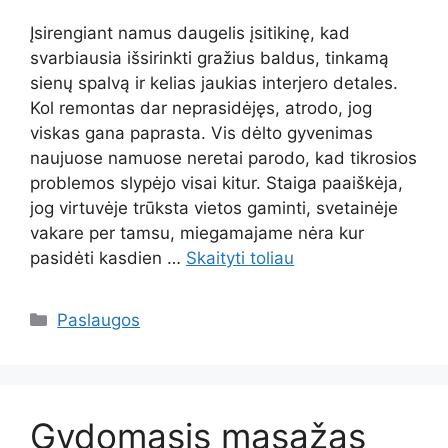
Įsirengiant namus daugelis įsitikinę, kad
svarbiausia išsirinkti gražius baldus, tinkamą
sienų spalvą ir kelias jaukias interjero detales.
Kol remontas dar neprasidėjęs, atrodo, jog
viskas gana paprasta. Vis dėlto gyvenimas
naujuose namuose neretai parodo, kad tikrosios
problemos slypėjo visai kitur. Staiga paaiškėja,
jog virtuvėje trūksta vietos gaminti, svetainėje
vakare per tamsu, miegamajame nėra kur
pasidėti kasdien …
Skaityti toliau
Kategorijos
Paslaugos
Gydomasis masažas