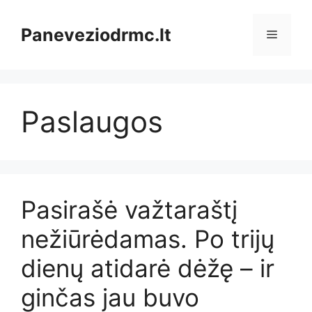
Pereiti
prie
Paneveziodrmc.lt
Meniu
turinio
Paslaugos
Pasirašė važtaraštį
nežiūrėdamas. Po trijų
dienų atidarė dėžę – ir
ginčas jau buvo