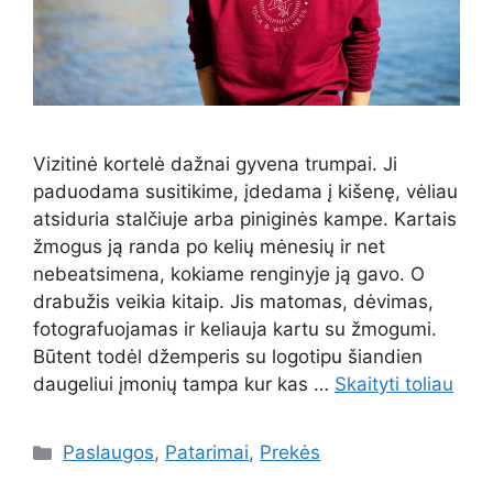
Vizitinė kortelė dažnai gyvena trumpai. Ji
paduodama susitikime, įdedama į kišenę, vėliau
atsiduria stalčiuje arba piniginės kampe. Kartais
žmogus ją randa po kelių mėnesių ir net
nebeatsimena, kokiame renginyje ją gavo. O
drabužis veikia kitaip. Jis matomas, dėvimas,
fotografuojamas ir keliauja kartu su žmogumi.
Būtent todėl džemperis su logotipu šiandien
daugeliui įmonių tampa kur kas …
Skaityti toliau
Kategorijos
Paslaugos
,
Patarimai
,
Prekės