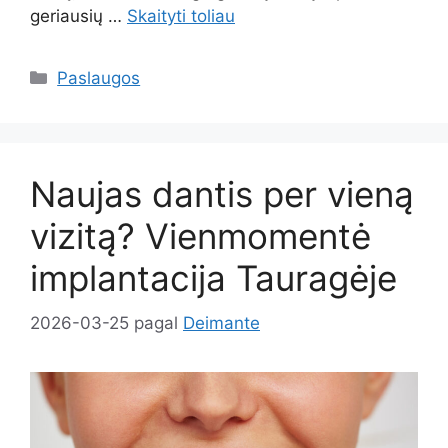
geriausių …
Skaityti toliau
Kategorijos
Paslaugos
Naujas dantis per vieną
vizitą? Vienmomentė
implantacija Tauragėje
2026-03-25
pagal
Deimante