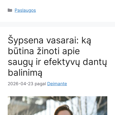
Kategorijos
Paslaugos
Šypsena vasarai: ką
būtina žinoti apie
saugų ir efektyvų dantų
balinimą
2026-04-23
pagal
Deimante