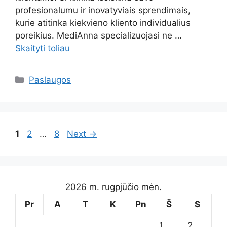
profesionalumu ir inovatyviais sprendimais,
kurie atitinka kiekvieno kliento individualius
poreikius. MediAnna specializuojasi ne …
Skaityti toliau
Kategorijos
Paslaugos
Page
Page
Page
1
2
…
8
Next
→
2026 m. rugpjūčio mėn.
Pr
A
T
K
Pn
Š
S
1
2