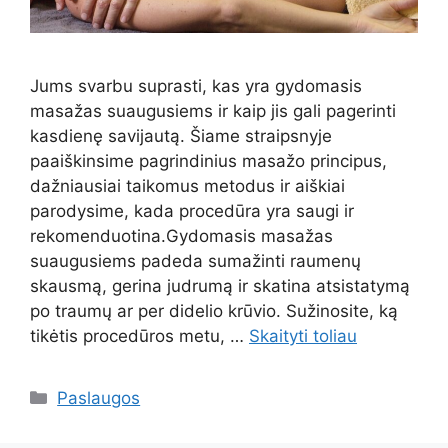
Jums svarbu suprasti, kas yra gydomasis
masažas suaugusiems ir kaip jis gali pagerinti
kasdienę savijautą. Šiame straipsnyje
paaiškinsime pagrindinius masažo principus,
dažniausiai taikomus metodus ir aiškiai
parodysime, kada procedūra yra saugi ir
rekomenduotina.Gydomasis masažas
suaugusiems padeda sumažinti raumenų
skausmą, gerina judrumą ir skatina atsistatymą
po traumų ar per didelio krūvio. Sužinosite, ką
tikėtis procedūros metu, …
Skaityti toliau
Kategorijos
Paslaugos