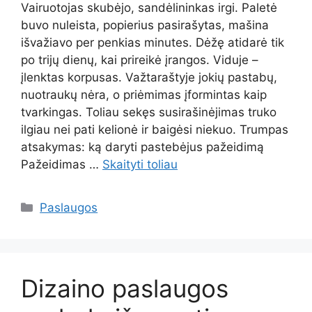
Vairuotojas skubėjo, sandėlininkas irgi. Paletė
buvo nuleista, popierius pasirašytas, mašina
išvažiavo per penkias minutes. Dėžę atidarė tik
po trijų dienų, kai prireikė įrangos. Viduje –
įlenktas korpusas. Važtaraštyje jokių pastabų,
nuotraukų nėra, o priėmimas įformintas kaip
tvarkingas. Toliau sekęs susirašinėjimas truko
ilgiau nei pati kelionė ir baigėsi niekuo. Trumpas
atsakymas: ką daryti pastebėjus pažeidimą
Pažeidimas …
Skaityti toliau
Kategorijos
Paslaugos
Dizaino paslaugos