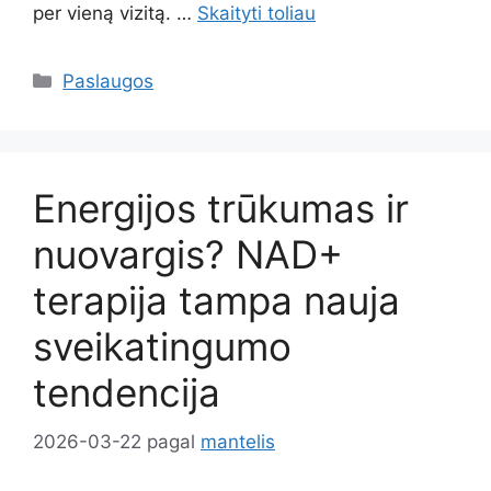
per vieną vizitą. …
Skaityti toliau
Kategorijos
Paslaugos
Energijos trūkumas ir
nuovargis? NAD+
terapija tampa nauja
sveikatingumo
tendencija
2026-03-22
pagal
mantelis