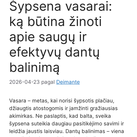
Šypsena vasarai:
ką būtina žinoti
apie saugų ir
efektyvų dantų
balinimą
2026-04-23
pagal
Deimante
Vasara – metas, kai norisi šypsotis plačiau,
džiaugtis atostogomis ir įamžinti gražiausias
akimirkas. Ne paslaptis, kad balta, sveika
šypsena suteikia daugiau pasitikėjimo savimi ir
leidžia jaustis laisviau. Dantų balinimas – viena