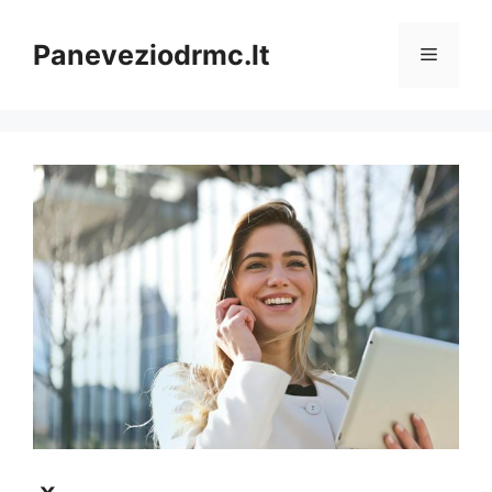
Pereiti
prie
Paneveziodrmc.lt
Meniu
turinio