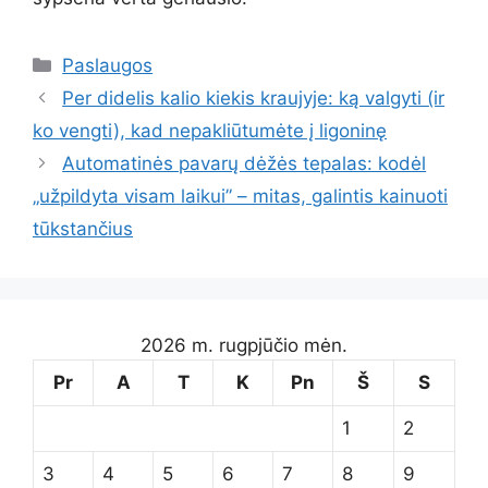
Kategorijos
Paslaugos
Per didelis kalio kiekis kraujyje: ką valgyti (ir
ko vengti), kad nepakliūtumėte į ligoninę
Automatinės pavarų dėžės tepalas: kodėl
„užpildyta visam laikui” – mitas, galintis kainuoti
tūkstančius
2026 m. rugpjūčio mėn.
Pr
A
T
K
Pn
Š
S
1
2
3
4
5
6
7
8
9