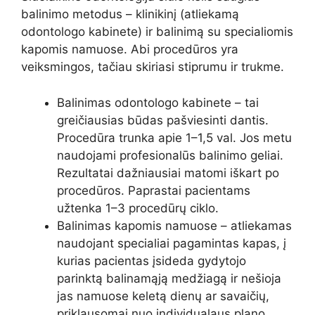
balinimo metodus – klinikinį (atliekamą
odontologo kabinete) ir balinimą su specialiomis
kapomis namuose. Abi procedūros yra
veiksmingos, tačiau skiriasi stiprumu ir trukme.
Balinimas odontologo kabinete – tai
greičiausias būdas pašviesinti dantis.
Procedūra trunka apie 1–1,5 val. Jos metu
naudojami profesionalūs balinimo geliai.
Rezultatai dažniausiai matomi iškart po
procedūros. Paprastai pacientams
užtenka 1–3 procedūrų ciklo.
Balinimas kapomis namuose – atliekamas
naudojant specialiai pagamintas kapas, į
kurias pacientas įsideda gydytojo
parinktą balinamąją medžiagą ir nešioja
jas namuose keletą dienų ar savaičių,
priklausomai nuo individualaus plano.