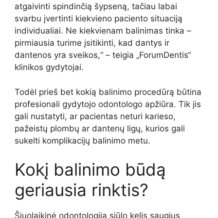
atgaivinti spindinčią šypseną, tačiau labai
svarbu įvertinti kiekvieno paciento situaciją
individualiai. Ne kiekvienam balinimas tinka –
pirmiausia turime įsitikinti, kad dantys ir
dantenos yra sveikos,“ – teigia „ForumDentis“
klinikos gydytojai.
Todėl prieš bet kokią balinimo procedūrą būtina
profesionali gydytojo odontologo apžiūra. Tik jis
gali nustatyti, ar pacientas neturi karieso,
pažeistų plombų ar dantenų ligų, kurios gali
sukelti komplikacijų balinimo metu.
Kokį balinimo būdą
geriausia rinktis?
Šiuolaikinė odontologija siūlo kelis saugius