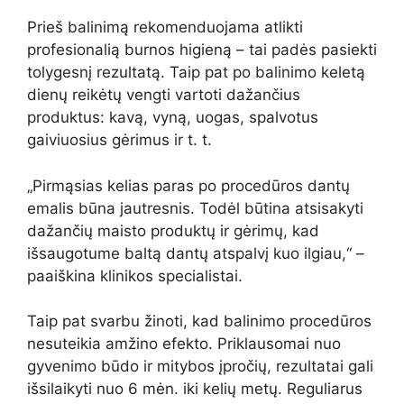
Prieš balinimą rekomenduojama atlikti
profesionalią burnos higieną – tai padės pasiekti
tolygesnį rezultatą. Taip pat po balinimo keletą
dienų reikėtų vengti vartoti dažančius
produktus: kavą, vyną, uogas, spalvotus
gaiviuosius gėrimus ir t. t.
„Pirmąsias kelias paras po procedūros dantų
emalis būna jautresnis. Todėl būtina atsisakyti
dažančių maisto produktų ir gėrimų, kad
išsaugotume baltą dantų atspalvį kuo ilgiau,“ –
paaiškina klinikos specialistai.
Taip pat svarbu žinoti, kad balinimo procedūros
nesuteikia amžino efekto. Priklausomai nuo
gyvenimo būdo ir mitybos įpročių, rezultatai gali
išsilaikyti nuo 6 mėn. iki kelių metų. Reguliarus