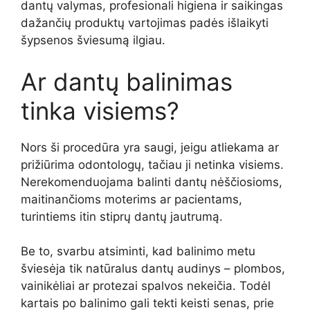
dantų valymas, profesionali higiena ir saikingas
dažančių produktų vartojimas padės išlaikyti
šypsenos šviesumą ilgiau.
Ar dantų balinimas
tinka visiems?
Nors ši procedūra yra saugi, jeigu atliekama ar
prižiūrima odontologų, tačiau ji netinka visiems.
Nerekomenduojama balinti dantų nėščiosioms,
maitinančioms moterims ar pacientams,
turintiems itin stiprų dantų jautrumą.
Be to, svarbu atsiminti, kad balinimo metu
šviesėja tik natūralus dantų audinys – plombos,
vainikėliai ar protezai spalvos nekeičia. Todėl
kartais po balinimo gali tekti keisti senas, prie