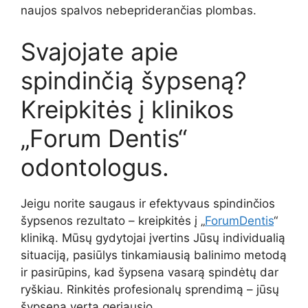
naujos spalvos nebepriderančias plombas.
Svajojate apie
spindinčią šypseną?
Kreipkitės į klinikos
„Forum Dentis“
odontologus.
Jeigu norite saugaus ir efektyvaus spindinčios
šypsenos rezultato – kreipkitės į „
ForumDentis
“
kliniką. Mūsų gydytojai įvertins Jūsų individualią
situaciją, pasiūlys tinkamiausią balinimo metodą
ir pasirūpins, kad šypsena vasarą spindėtų dar
ryškiau. Rinkitės profesionalų sprendimą – jūsų
šypsena verta geriausio.