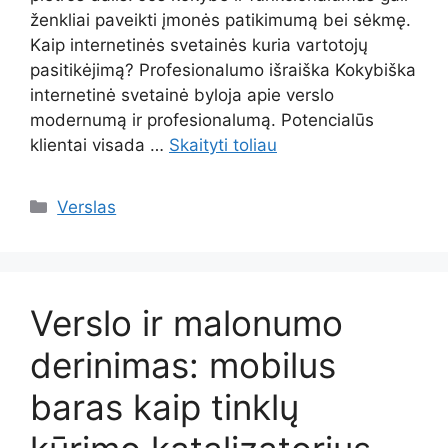
ženkliai paveikti įmonės patikimumą bei sėkmę.
Kaip internetinės svetainės kuria vartotojų
pasitikėjimą? Profesionalumo išraiška Kokybiška
internetinė svetainė byloja apie verslo
modernumą ir profesionalumą. Potencialūs
klientai visada …
Skaityti toliau
Kategorijos
Verslas
Verslo ir malonumo
derinimas: mobilus
baras kaip tinklų