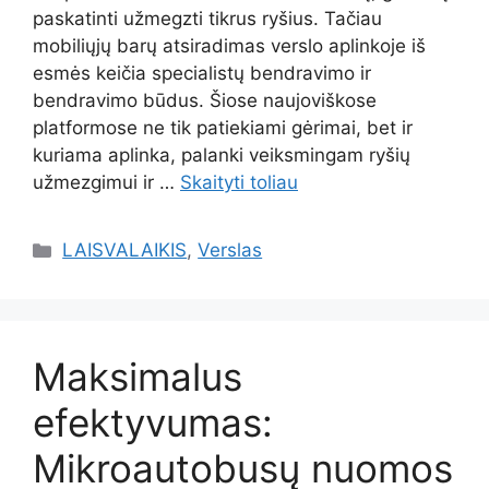
paskatinti užmegzti tikrus ryšius. Tačiau
mobiliųjų barų atsiradimas verslo aplinkoje iš
esmės keičia specialistų bendravimo ir
bendravimo būdus. Šiose naujoviškose
platformose ne tik patiekiami gėrimai, bet ir
kuriama aplinka, palanki veiksmingam ryšių
užmezgimui ir …
Skaityti toliau
Kategorijos
LAISVALAIKIS
,
Verslas
Maksimalus
efektyvumas:
Mikroautobusų nuomos