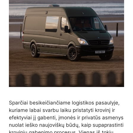
Sparčiai besikeičiančiame logistikos pasaulyje,
kuriame labai svarbu laiku pristatyti krovinį ir
efektyviai jį gabenti, įmonės ir privatūs asmenys
nuolat ieško naujoviškų būdų, kaip supaprastinti
krovinių gabenimo procesus. Vienas iš tokių