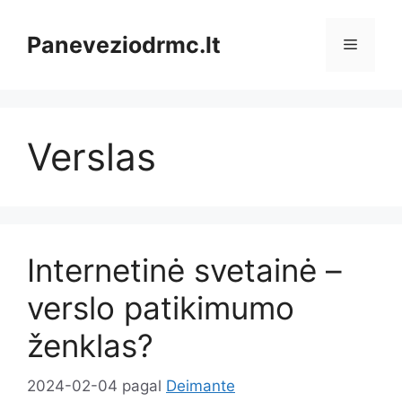
Pereiti
prie
Paneveziodrmc.lt
Meniu
turinio
Verslas
Internetinė svetainė –
verslo patikimumo
ženklas?
2024-02-04
pagal
Deimante