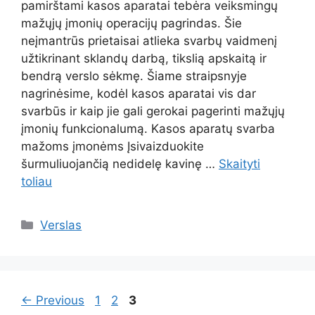
pamirštami kasos aparatai tebėra veiksmingų
mažųjų įmonių operacijų pagrindas. Šie
neįmantrūs prietaisai atlieka svarbų vaidmenį
užtikrinant sklandų darbą, tikslią apskaitą ir
bendrą verslo sėkmę. Šiame straipsnyje
nagrinėsime, kodėl kasos aparatai vis dar
svarbūs ir kaip jie gali gerokai pagerinti mažųjų
įmonių funkcionalumą. Kasos aparatų svarba
mažoms įmonėms Įsivaizduokite
šurmuliuojančią nedidelę kavinę …
Skaityti
toliau
Kategorijos
Verslas
Page
Page
Page
←
Previous
1
2
3