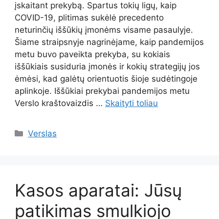
įskaitant prekybą. Spartus tokių ligų, kaip
COVID-19, plitimas sukėlė precedento
neturinčių iššūkių įmonėms visame pasaulyje.
Šiame straipsnyje nagrinėjame, kaip pandemijos
metu buvo paveikta prekyba, su kokiais
iššūkiais susiduria įmonės ir kokių strategijų jos
ėmėsi, kad galėtų orientuotis šioje sudėtingoje
aplinkoje. Iššūkiai prekybai pandemijos metu
Verslo kraštovaizdis …
Skaityti toliau
Kategorijos
Verslas
Kasos aparatai: Jūsų
patikimas smulkiojo