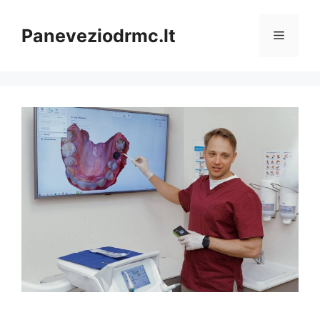
Pereiti
prie
Paneveziodrmc.lt
Meniu
turinio