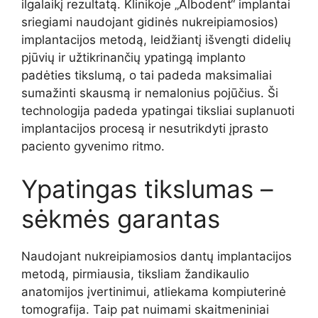
ilgalaikį rezultatą. Klinikoje „Albodent“ implantai
sriegiami naudojant gidinės nukreipiamosios)
implantacijos metodą, leidžiantį išvengti didelių
pjūvių ir užtikrinančių ypatingą implanto
padėties tikslumą, o tai padeda maksimaliai
sumažinti skausmą ir nemalonius pojūčius. Ši
technologija padeda ypatingai tiksliai suplanuoti
implantacijos procesą ir nesutrikdyti įprasto
paciento gyvenimo ritmo.
Ypatingas tikslumas –
sėkmės garantas
Naudojant nukreipiamosios dantų implantacijos
metodą, pirmiausia, tiksliam žandikaulio
anatomijos įvertinimui, atliekama kompiuterinė
tomografija. Taip pat nuimami skaitmeniniai