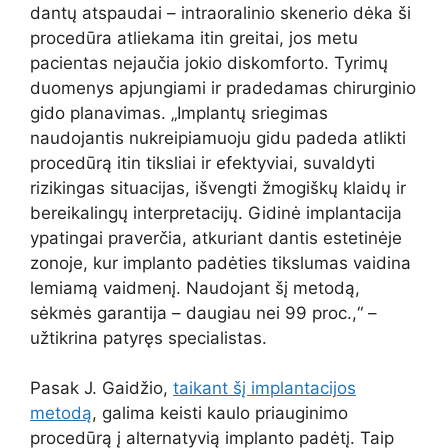
dantų atspaudai – intraoralinio skenerio dėka ši
procedūra atliekama itin greitai, jos metu
pacientas nejaučia jokio diskomforto. Tyrimų
duomenys apjungiami ir pradedamas chirurginio
gido planavimas. „Implantų sriegimas
naudojantis nukreipiamuoju gidu padeda atlikti
procedūrą itin tiksliai ir efektyviai, suvaldyti
rizikingas situacijas, išvengti žmogiškų klaidų ir
bereikalingų interpretacijų. Gidinė implantacija
ypatingai praverčia, atkuriant dantis estetinėje
zonoje, kur implanto padėties tikslumas vaidina
lemiamą vaidmenį. Naudojant šį metodą,
sėkmės garantija – daugiau nei 99 proc.,“ –
užtikrina patyręs specialistas.
Pasak J. Gaidžio,
taikant šį implantacijos
metodą
, galima keisti kaulo priauginimo
procedūrą į alternatyvią implanto padėtį. Taip