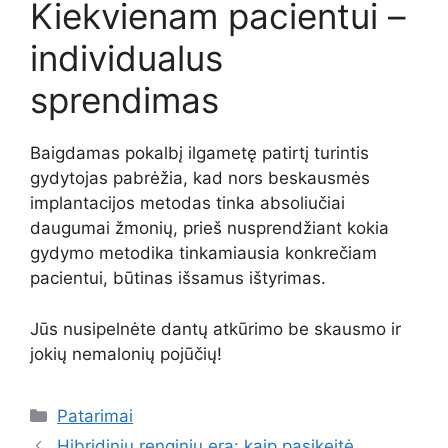
Kiekvienam pacientui –
individualus
sprendimas
Baigdamas pokalbį ilgametę patirtį turintis
gydytojas pabrėžia, kad nors beskausmės
implantacijos metodas tinka absoliučiai
daugumai žmonių, prieš nusprendžiant kokia
gydymo metodika tinkamiausia konkrečiam
pacientui, būtinas išsamus ištyrimas.
Jūs nusipelnėte dantų atkūrimo be skausmo ir
jokių nemalonių pojūčių!
Kategorijos
Patarimai
Hibridinių renginių era: kaip pasikeitė