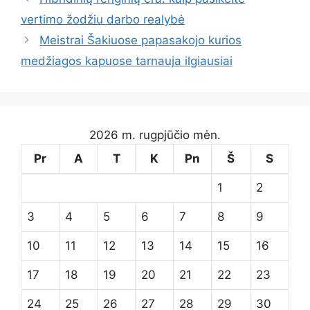
vertimo žodžiu darbo realybė
Meistrai Šakiuose papasakojo kurios
medžiagos kapuose tarnauja ilgiausiai
2026 m. rugpjūčio mėn.
Pr
A
T
K
Pn
Š
S
1
2
3
4
5
6
7
8
9
10
11
12
13
14
15
16
17
18
19
20
21
22
23
24
25
26
27
28
29
30