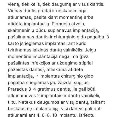
vieną, tiek kelis, tiek daugumą ar visus dantis.
Vienas dantis greitai ir neskausmingai
atkuriamas, pasitelkiant momentinę arba
atidėtą implantaciją. Pirmuoju atveju,
skaitmeniniu būdu suplanavus implantaciją,
pašalinamas dantis ir chirurginio gido pagalba iš
karto įsriegiamas implantas, ant kurio
tvirtinamas laikinas dantų vainikėlis. Jeigu
momentinė implantacija negalima (pvz.
pašalintas infekcijos ar uždegimo stipriai
pažeistas dantis), atliekama atidėta
implantacija, ir implantas chirurginio gido
pagalba sriegiamas jau žaizdai sugijus.
Praradus 3-4 gretimus dantis, jie gali būti
atkuriami vos 2 implantais ir dantų vainikėlių
tiltu. Netekus daugumos ar visų dantų, taikant
beskausmę implantaciją, visi dantys gali būti
atkuriami ant 4, 6, 8, 10 implantų, įsriegtų