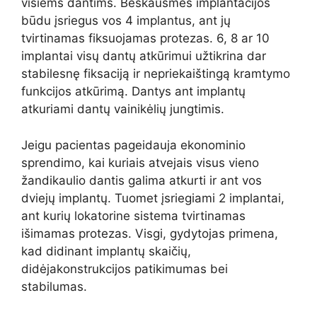
visiems dantims. Beskausmės implantacijos
būdu įsriegus vos 4 implantus, ant jų
tvirtinamas fiksuojamas protezas. 6, 8 ar 10
implantai visų dantų atkūrimui užtikrina dar
stabilesnę fiksaciją ir nepriekaištingą kramtymo
funkcijos atkūrimą. Dantys ant implantų
atkuriami dantų vainikėlių jungtimis.
Jeigu pacientas pageidauja ekonominio
sprendimo, kai kuriais atvejais visus vieno
žandikaulio dantis galima atkurti ir ant vos
dviejų implantų. Tuomet įsriegiami 2 implantai,
ant kurių lokatorine sistema tvirtinamas
išimamas protezas. Visgi, gydytojas primena,
kad didinant implantų skaičių,
didėjakonstrukcijos patikimumas bei
stabilumas.