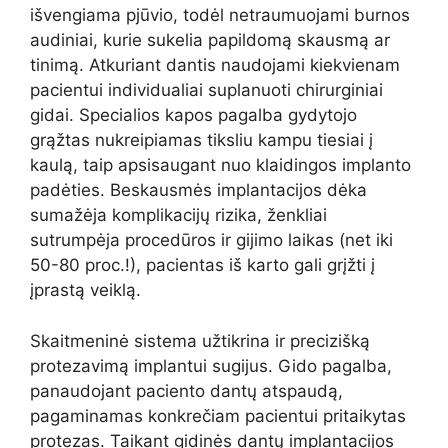
išvengiama pjūvio, todėl netraumuojami burnos
audiniai, kurie sukelia papildomą skausmą ar
tinimą. Atkuriant dantis naudojami kiekvienam
pacientui individualiai suplanuoti chirurginiai
gidai. Specialios kapos pagalba gydytojo
grąžtas nukreipiamas tiksliu kampu tiesiai į
kaulą, taip apsisaugant nuo klaidingos implanto
padėties. Beskausmės implantacijos dėka
sumažėja komplikacijų rizika, ženkliai
sutrumpėja procedūros ir gijimo laikas (net iki
50-80 proc.!), pacientas iš karto gali grįžti į
įprastą veiklą.
Skaitmeninė sistema užtikrina ir precizišką
protezavimą implantui sugijus. Gido pagalba,
panaudojant paciento dantų atspaudą,
pagaminamas konkrečiam pacientui pritaikytas
protezas. Taikant gidinės dantų implantacijos