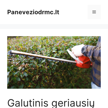
Pereiti
prie
Paneveziodrmc.lt
Meniu
turinio
Galutinis geriausių