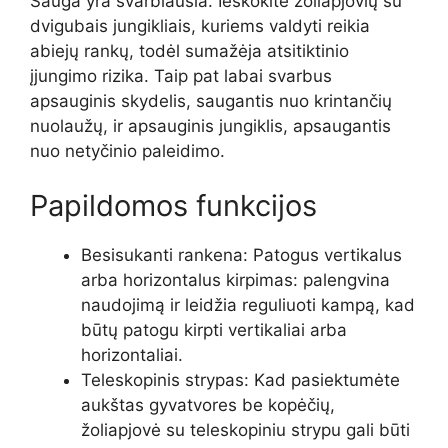
Sauga yra svarbiausia. Ieškokite žoliapjovių su
dvigubais jungikliais, kuriems valdyti reikia
abiejų rankų, todėl sumažėja atsitiktinio
įjungimo rizika. Taip pat labai svarbus
apsauginis skydelis, saugantis nuo krintančių
nuolaužų, ir apsauginis jungiklis, apsaugantis
nuo netyčinio paleidimo.
Papildomos funkcijos
Besisukanti rankena: Patogus vertikalus
arba horizontalus kirpimas: palengvina
naudojimą ir leidžia reguliuoti kampą, kad
būtų patogu kirpti vertikaliai arba
horizontaliai.
Teleskopinis strypas: Kad pasiektumėte
aukštas gyvatvores be kopėčių,
žoliapjovė su teleskopiniu strypu gali būti