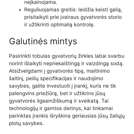
neįkainojama.
Reguliuojamas greitis: leidžia keisti galią,
prisitaikyti prie įvairaus gyvatvorės storio
ir užtikrinti optimalią kontrolę.
Galutinės mintys
Pasirinkti tobulas gyvatvorių žirkles labai svarbu
norint išlaikyti nepriekaištingą ir vaizdingą sodą.
Atsižvelgdami į gyvatvorės tipą, maitinimo
šaltinį, peilių specifikacijas ir naudojimo
savybes, galite investuoti į įrankį, kuris ne tik
palengvins priežiūrą, bet ir užtikrins jūsų
gyvatvorės ilgaamžiškumą ir sveikatą. Tai
technologijų ir gamtos derinys, kai tinkamai
parinktas įrankis išryškina geriausias jūsų žaliųjų
plotų savybes.