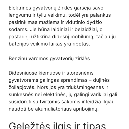
Elektrinės gyvatvorių žirklės garsėja savo
lengvumu ir tyliu veikimu, todėl yra palankus
pasirinkimas mažiems ir vidutinio dydžio
sodams. Jie būna laidiniai ir belaidžiai, o
pastarieji užtikrina didesnį mobilumą, tačiau jų
baterijos veikimo laikas yra ribotas.
Benzinu varomos gyvatvorių žirklės
Didesniuose kiemuose ir storesnėms
gyvatvorėms galingas sprendimas – dujinės
žoliapjovės. Nors jos yra triukšmingesnės ir
sunkesnės nei elektrinės, jų galingi varikliai gali
susidoroti su tvirtomis šakomis ir leidžia ilgiau
naudoti be akumuliatoriaus apribojimų.
Geležtės ilgis ir tipas