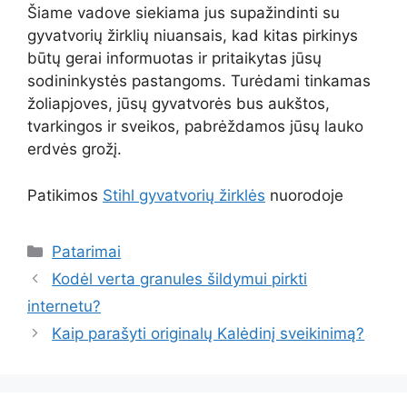
Šiame vadove siekiama jus supažindinti su
gyvatvorių žirklių niuansais, kad kitas pirkinys
būtų gerai informuotas ir pritaikytas jūsų
sodininkystės pastangoms. Turėdami tinkamas
žoliapjoves, jūsų gyvatvorės bus aukštos,
tvarkingos ir sveikos, pabrėždamos jūsų lauko
erdvės grožį.
Patikimos
Stihl gyvatvorių žirklės
nuorodoje
Kategorijos
Patarimai
Kodėl verta granules šildymui pirkti
internetu?
Kaip parašyti originalų Kalėdinį sveikinimą?