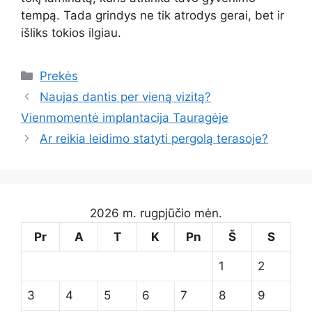
tempą. Tada grindys ne tik atrodys gerai, bet ir
išliks tokios ilgiau.
Kategorijos
Prekės
Naujas dantis per vieną vizitą?
Vienmomentė implantacija Tauragėje
Ar reikia leidimo statyti pergolą terasoje?
2026 m. rugpjūčio mėn.
Pr
A
T
K
Pn
Š
S
1
2
3
4
5
6
7
8
9