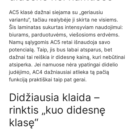
AC5 klasė dažnai siejama su „geriausiu
variantu“, tačiau realybėje ji skirta ne visiems.
Šis laminatas sukurtas intensyviam naudojimui:
biurams, parduotuvėms, viešosioms erdvėms.
Namų sąlygomis AC5 retai išnaudoja savo
potencialą. Taip, jis bus labai atsparus, bet
dažnai tai reiškia ir didesnę kainą, kuri nebūtinai
atsiperka. Jei namuose nėra ypatingai didelio
judėjimo, AC4 dažniausiai atlieka tą pačią
funkciją praktiškai taip pat gerai.
Didžiausia klaida –
rinktis „kuo didesnę
klasę“