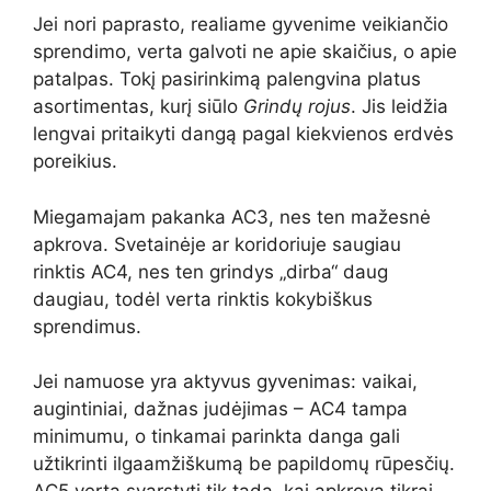
Jei nori paprasto, realiame gyvenime veikiančio
sprendimo, verta galvoti ne apie skaičius, o apie
patalpas. Tokį pasirinkimą palengvina platus
asortimentas, kurį siūlo
Grindų rojus
. Jis leidžia
lengvai pritaikyti dangą pagal kiekvienos erdvės
poreikius.
Miegamajam pakanka AC3, nes ten mažesnė
apkrova. Svetainėje ar koridoriuje saugiau
rinktis AC4, nes ten grindys „dirba“ daug
daugiau, todėl verta rinktis kokybiškus
sprendimus.
Jei namuose yra aktyvus gyvenimas: vaikai,
augintiniai, dažnas judėjimas – AC4 tampa
minimumu, o tinkamai parinkta danga gali
užtikrinti ilgaamžiškumą be papildomų rūpesčių.