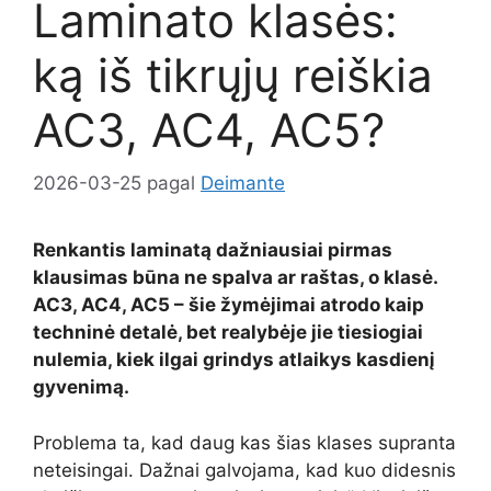
Laminato klasės:
ką iš tikrųjų reiškia
AC3, AC4, AC5?
2026-03-25
pagal
Deimante
Renkantis laminatą dažniausiai pirmas
klausimas būna ne spalva ar raštas, o klasė.
AC3, AC4, AC5 – šie žymėjimai atrodo kaip
techninė detalė, bet realybėje jie tiesiogiai
nulemia, kiek ilgai grindys atlaikys kasdienį
gyvenimą.
Problema ta, kad daug kas šias klases supranta
neteisingai. Dažnai galvojama, kad kuo didesnis