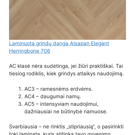
Laminuota grindų danga Alsapan Elegant
Herringbone 706
AC klasė nėra sudėtinga, jei žiūri praktiškai. Tai
tiesiog rodiklis, kiek grindys atlaikys naudojimą.
AC3 – ramesnėms erdvėms.
AC4 – daugumai namų.
AC5 – intensyviam naudojimui,
dažniausiai ne būtinybė namuose.
Svarbiausia – ne rinktis „stipriausią“, o pasirinkti
tokį laminatą, kuris atitinka tavo gyvenimo