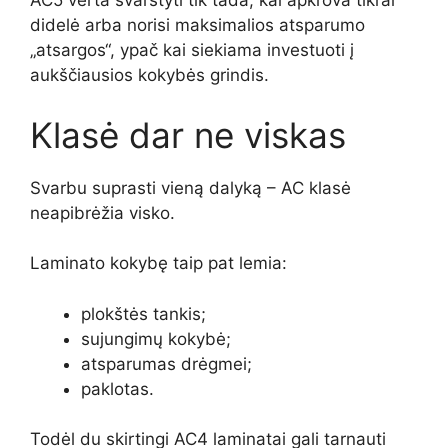
AC5 verta svarstyti tik tada, kai apkrova tikrai
didelė arba norisi maksimalios atsparumo
„atsargos“, ypač kai siekiama investuoti į
aukščiausios kokybės grindis.
Klasė dar ne viskas
Svarbu suprasti vieną dalyką – AC klasė
neapibrėžia visko.
Laminato kokybę taip pat lemia:
plokštės tankis;
sujungimų kokybė;
atsparumas drėgmei;
paklotas.
Todėl du skirtingi AC4 laminatai gali tarnauti