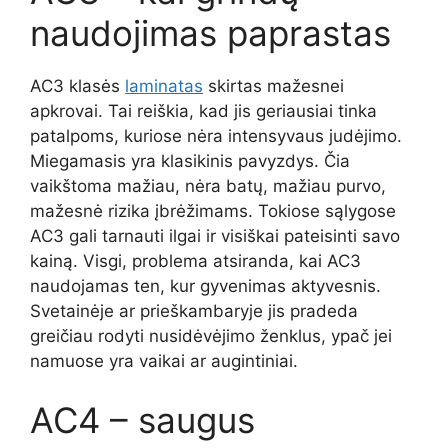
naudojimas paprastas
AC3 klasės
laminatas
skirtas mažesnei
apkrovai. Tai reiškia, kad jis geriausiai tinka
patalpoms, kuriose nėra intensyvaus judėjimo.
Miegamasis yra klasikinis pavyzdys. Čia
vaikštoma mažiau, nėra batų, mažiau purvo,
mažesnė rizika įbrėžimams. Tokiose sąlygose
AC3 gali tarnauti ilgai ir visiškai pateisinti savo
kainą. Visgi, problema atsiranda, kai AC3
naudojamas ten, kur gyvenimas aktyvesnis.
Svetainėje ar prieškambaryje jis pradeda
greičiau rodyti nusidėvėjimo ženklus, ypač jei
namuose yra vaikai ar augintiniai.
AC4 – saugus