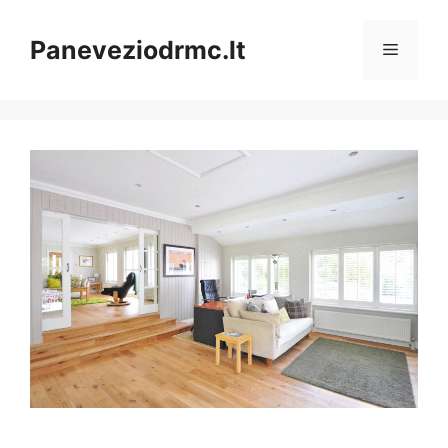
Pereiti
prie
Paneveziodrmc.lt
Meniu
turinio