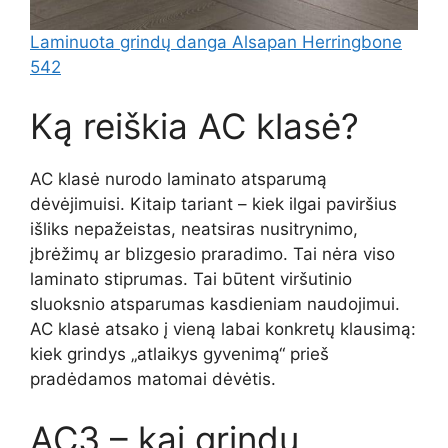
Laminuota grindų danga Alsapan Herringbone
542
Ką reiškia AC klasė?
AC klasė nurodo laminato atsparumą
dėvėjimuisi. Kitaip tariant – kiek ilgai paviršius
išliks nepažeistas, neatsiras nusitrynimo,
įbrėžimų ar blizgesio praradimo. Tai nėra viso
laminato stiprumas. Tai būtent viršutinio
sluoksnio atsparumas kasdieniam naudojimui.
AC klasė atsako į vieną labai konkretų klausimą:
kiek grindys „atlaikys gyvenimą“ prieš
pradėdamos matomai dėvėtis.
AC3 – kai grindų