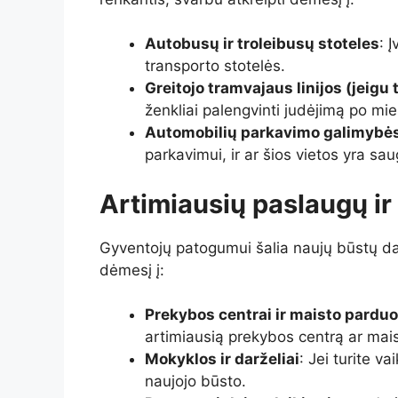
Autobusų ir troleibusų stoteles
: 
transporto stotelės.
Greitojo tramvajaus linijos (jeigu
ženkliai palengvinti judėjimą po mie
Automobilių parkavimo galimybė
parkavimui, ir ar šios vietos yra sa
Artimiausių paslaugų ir
Gyventojų patogumui šalia naujų būstų daž
dėmesį į:
Prekybos centrai ir maisto pardu
artimiausią prekybos centrą ar mai
Mokyklos ir darželiai
: Jei turite v
naujojo būsto.