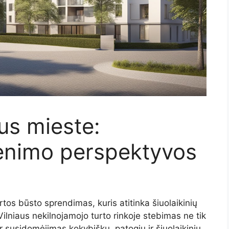
aus mieste:
enimo perspektyvos
rtos būsto sprendimas, kuris atitinka šiuolaikinių
Vilniaus nekilnojamojo turto rinkoje stebimas ne tik
 susidomėjimas kokybišku, patogiu ir šiuolaikiniu