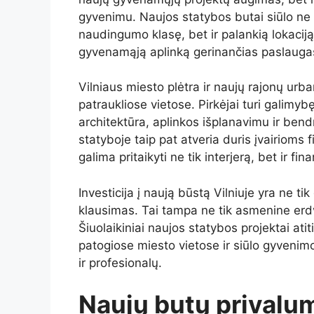
gyvenimu. Naujos statybos butai siūlo ne 
naudingumo klasę, bet ir palankią lokacij
gyvenamąją aplinką gerinančias paslauga
Vilniaus miesto plėtra ir naujų rajonų urba
patraukliose vietose. Pirkėjai turi galimybę 
architektūra, aplinkos išplanavimu ir be
statyboje taip pat atveria duris įvairioms
galima pritaikyti ne tik interjerą, bet ir 
Investicija į naują būstą Vilniuje yra ne t
klausimas. Tai tampa ne tik asmenine erdve,
Šiuolaikiniai naujos statybos projektai ati
patogiose miesto vietose ir siūlo gyveni
ir profesionalų.
Naujų butų privalum