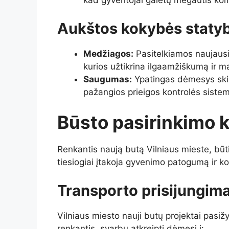
kad gyventojai galėtų mėgautis ko
Aukštos kokybės staty
Medžiagos:
Pasitelkiamos naujausi
kurios užtikrina ilgaamžiškumą ir 
Saugumas:
Ypatingas dėmesys ski
pažangios prieigos kontrolės sistem
Būsto pasirinkimo kr
Renkantis naują butą Vilniaus mieste, būti
tiesiogiai įtakoja gyvenimo patogumą ir k
Transporto prisijungima
Vilniaus miesto nauji butų projektai pasiž
renkantis, svarbu atkreipti dėmesį į: