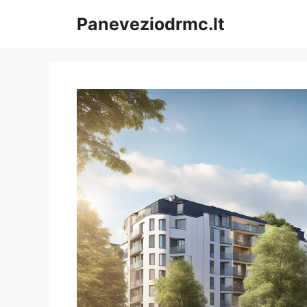
Pereiti
Paneveziodrmc.lt
prie
turinio