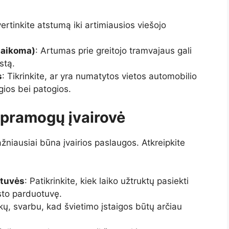
Įvertinkite atstumą iki artimiausios viešojo
 taikoma)
: Artumas prie greitojo tramvajaus gali
stą.
s
: Tikrinkite, ar yra numatytos vietos automobilio
ugios bei patogios.
 pramogų įvairovė
niausiai būna įvairios paslaugos. Atkreipkite
otuvės
: Patikrinkite, kiek laiko užtruktų pasiekti
sto parduotuvę.
aikų, svarbu, kad švietimo įstaigos būtų arčiau