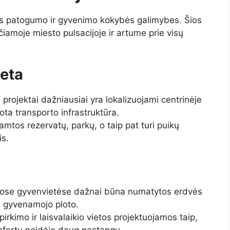
ias patogumo ir gyvenimo kokybės galimybes. Šios
čiamoje miesto pulsacijoje ir artume prie visų
ieta
projektai dažniausiai yra lokalizuojami centrinėje
ota transporto infrastruktūra.
gamtos rezervatų, parkų, o taip pat turi puikų
is.
ose gyvenvietėse dažnai būna numatytos erdvės
li gyvenamojo ploto.
irkimo ir laisvalaikio vietos projektuojamos taip,