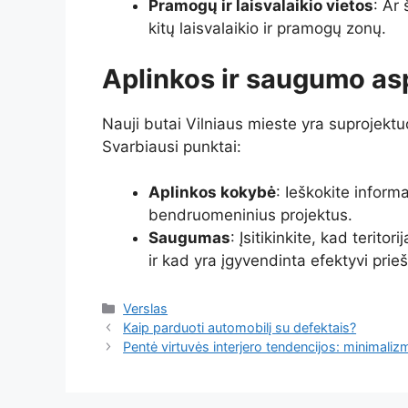
Pramogų ir laisvalaikio vietos
: Ar 
kitų laisvalaikio ir pramogų zonų.
Aplinkos ir saugumo as
Nauji butai Vilniaus mieste yra suprojektu
Svarbiausi punktai:
Aplinkos kokybė
: Ieškokite informa
bendruomeninius projektus.
Saugumas
: Įsitikinkite, kad terit
ir kad yra įgyvendinta efektyvi prie
Kategorijos
Verslas
Kaip parduoti automobilį su defektais?
Pentė virtuvės interjero tendencijos: minimaliz