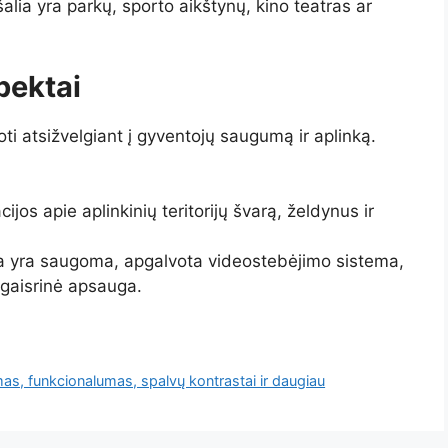
šalia yra parkų, sporto aikštynų, kino teatras ar
pektai
oti atsižvelgiant į gyventojų saugumą ir aplinką.
cijos apie aplinkinių teritorijų švarą, želdynus ir
orija yra saugoma, apgalvota videostebėjimo sistema,
šgaisrinė apsauga.
mas, funkcionalumas, spalvų kontrastai ir daugiau