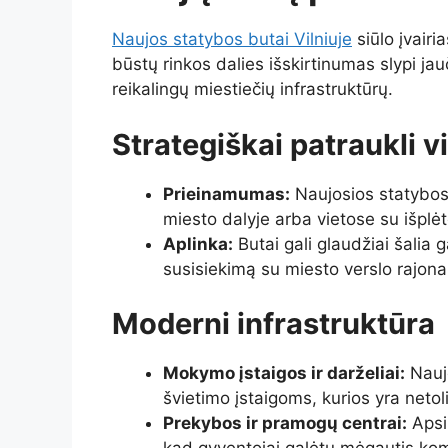
Naujos statybos butai Vilniuje
siūlo įvair
būstų rinkos dalies išskirtinumas slypi jau
reikalingų miestiečių infrastruktūrų.
Strategiškai patraukli v
Prieinamumas:
Naujosios statybos 
miesto dalyje arba vietose su išplėt
Aplinka:
Butai gali glaudžiai šalia 
susisiekimą su miesto verslo rajona
Moderni infrastruktūra
Mokymo įstaigos ir darželiai:
Nauj
švietimo įstaigoms, kurios yra neto
Prekybos ir pramogų centrai:
Apsip