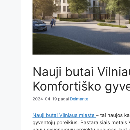
Nauji butai Vilni
Komfortiško gyv
2024-04-19
pagal
Deimante
Nauji butai Vilniaus mieste
– tai naujos ka
gyventojų poreikius. Pastaraisiais metais 
naujų gyvenamųjų projektų augimas, bet ir