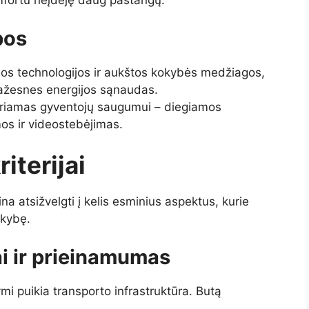
mfortu neįdėję daug pastangų.
bos
os technologijos ir aukštos kokybės medžiagos,
mažesnes energijos sąnaudas.
riamas gyventojų saugumui – diegiamos
os ir videostebėjimas.
iterijai
na atsižvelgti į kelis esminius aspektus, kurie
okybę.
i ir prieinamumas
ymi puikia transporto infrastruktūra. Butą