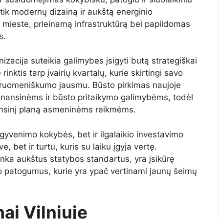
tik modernų dizainą ir aukštą energinio
ą mieste, prieinamą infrastruktūrą bei papildomas
s.
nizacija suteikia galimybes įsigyti butą strategiškai
rinktis tarp įvairių kvartalų, kurie skirtingi savo
ndruomeniškumo jausmu. Būsto pirkimas naujoje
 finansinėms ir būsto pritaikymo galimybėms, todėl
finansinį planą asmeninėms reikmėms.
ik gyvenimo kokybės, bet ir ilgalaikio investavimo
 bet ir turtu, kuris su laiku įgyja vertę.
tinka aukštus statybos standartus, yra įsikūrę
mo patogumus, kurie yra ypač vertinami jaunų šeimų
ai Vilniuje