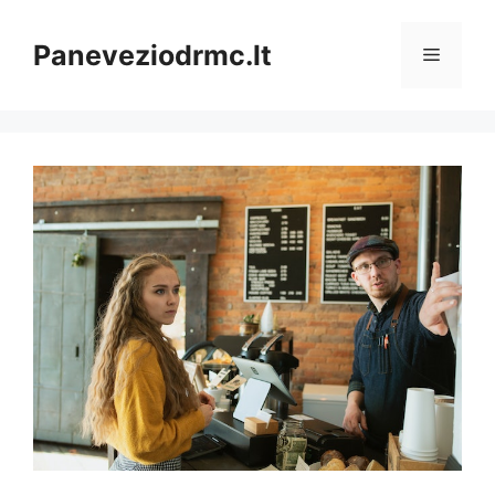
Pereiti
prie
Paneveziodrmc.lt
Meniu
turinio