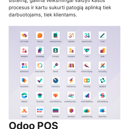
sistemą, galima veiksmingai valdyti kasos
procesus ir kartu sukurti patogią aplinką tiek
darbuotojams, tiek klientams.
Odoo POS