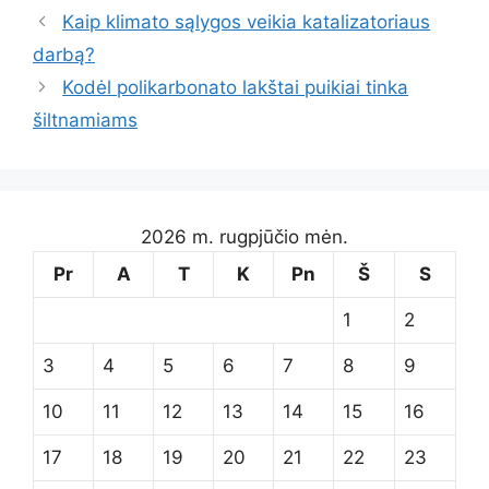
Kaip klimato sąlygos veikia katalizatoriaus
darbą?
Kodėl polikarbonato lakštai puikiai tinka
šiltnamiams
2026 m. rugpjūčio mėn.
Pr
A
T
K
Pn
Š
S
1
2
3
4
5
6
7
8
9
10
11
12
13
14
15
16
17
18
19
20
21
22
23