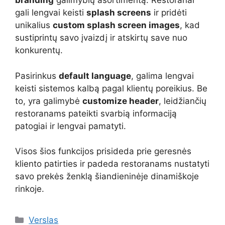
branding
galimybių asortimentą. Restoranai
gali lengvai keisti
splash screens
ir pridėti
unikalius
custom splash screen images
, kad
sustiprintų savo įvaizdį ir atskirtų save nuo
konkurentų.
Pasirinkus
default language
, galima lengvai
keisti sistemos kalbą pagal klientų poreikius. Be
to, yra galimybė
customize header
, leidžiančių
restoranams pateikti svarbią informaciją
patogiai ir lengvai pamatyti.
Visos šios funkcijos prisideda prie geresnės
kliento patirties ir padeda restoranams nustatyti
savo prekės ženklą šiandieninėje dinamiškoje
rinkoje.
Kategorijos
Verslas