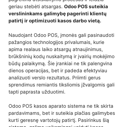
geriau stebėti atsargas.
Odoo POS suteikia
verslininkams galimybę pagerinti klientų
patirtį ir optimizuoti kasos darbo vietą.
Naudojant Odoo POS, įmonės gali pasinaudoti
pažangios technologijos privalumais, kurie
apima realaus laiko atsargų atnaujinimus,
brūkšninių kodų nuskaitymą ir įvairių mokėjimo
būdų palaikymą. Šie įrankiai ne tik palengvina
dienos operacijas, bet ir padeda efektyviau
analizuoti verslo rezultatus. Priimti gerus
sprendimus remiantis tiksliomis įžvalgomis gali
tapti paprasta užduotimi.
Odoo POS kasos aparato sistema ne tik skirta
pardavimams, bet ir suteikia plačias galimybes
kurti geresnę vartotojų patirtį. Pasirinkus šią