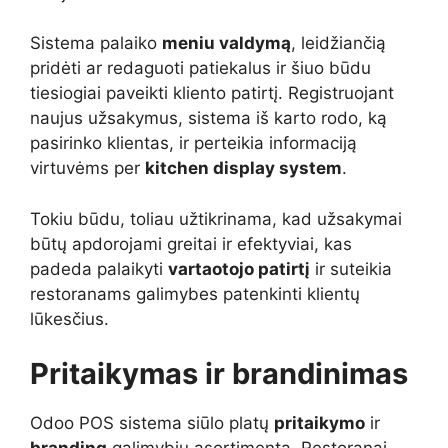
Sistema palaiko
meniu valdymą
, leidžiančią
pridėti ar redaguoti patiekalus ir šiuo būdu
tiesiogiai paveikti kliento patirtį. Registruojant
naujus užsakymus, sistema iš karto rodo, ką
pasirinko klientas, ir perteikia informaciją
virtuvėms per
kitchen display system
.
Tokiu būdu, toliau užtikrinama, kad užsakymai
būtų apdorojami greitai ir efektyviai, kas
padeda palaikyti
vartaotojo patirtį
ir suteikia
restoranams galimybes patenkinti klientų
lūkesčius.
Pritaikymas ir brandinimas
Odoo POS sistema siūlo platų
pritaikymo
ir