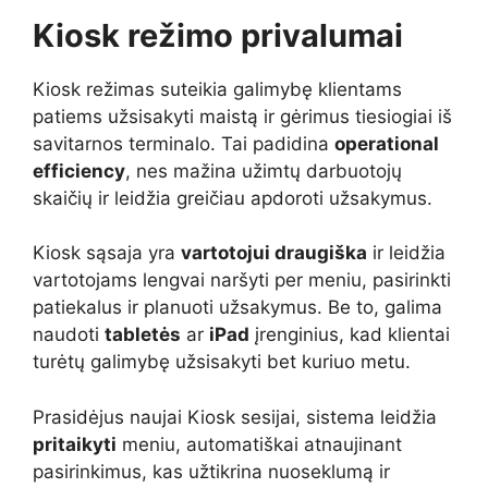
Kiosk režimo privalumai
Kiosk režimas suteikia galimybę klientams
patiems užsisakyti maistą ir gėrimus tiesiogiai iš
savitarnos terminalo. Tai padidina
operational
efficiency
, nes mažina užimtų darbuotojų
skaičių ir leidžia greičiau apdoroti užsakymus.
Kiosk sąsaja yra
vartotojui draugiška
ir leidžia
vartotojams lengvai naršyti per meniu, pasirinkti
patiekalus ir planuoti užsakymus. Be to, galima
naudoti
tabletės
ar
iPad
įrenginius, kad klientai
turėtų galimybę užsisakyti bet kuriuo metu.
Prasidėjus naujai Kiosk sesijai, sistema leidžia
pritaikyti
meniu, automatiškai atnaujinant
pasirinkimus, kas užtikrina nuoseklumą ir