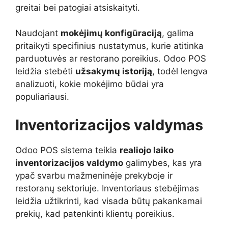
greitai bei patogiai atsiskaityti.
Naudojant
mokėjimų konfigūraciją
, galima
pritaikyti specifinius nustatymus, kurie atitinka
parduotuvės ar restorano poreikius. Odoo POS
leidžia stebėti
užsakymų istoriją
, todėl lengva
analizuoti, kokie mokėjimo būdai yra
populiariausi.
Inventorizacijos valdymas
Odoo POS sistema teikia
realiojo laiko
inventorizacijos valdymo
galimybes, kas yra
ypač svarbu mažmeninėje prekyboje ir
restoranų sektoriuje. Inventoriaus stebėjimas
leidžia užtikrinti, kad visada būtų pakankamai
prekių, kad patenkinti klientų poreikius.