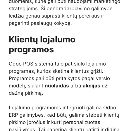
duomenis, kurie gali būti naudojami marketingo
strategijoms. Ši bendradarbiavimo galimybė
leidžia geriau suprasti klientų poreikius ir
pagerinti paslaugų kokybę.
Klientų lojalumo
programos
Odoo POS sistema taip pat siūlo lojalumo
programas, kurios skatina klientus grįžti.
Programos gali būti pritaikytos pagal verslo
modelį, siūlant
nuolaidas
arba
akcijas
už
dažną pirkimą.
Lojalumo programoms integruoti galima Odoo
ERP galimybes, kad būtų galima stebėti klientų
pirkimo įpročius ir kurti personalizuotas
pasiūlymus. Tai pagerina klientų patirtį ir didina