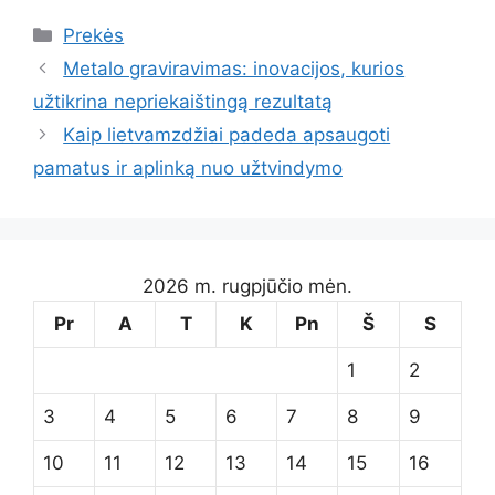
Kategorijos
Prekės
Metalo graviravimas: inovacijos, kurios
užtikrina nepriekaištingą rezultatą
Kaip lietvamzdžiai padeda apsaugoti
pamatus ir aplinką nuo užtvindymo
2026 m. rugpjūčio mėn.
Pr
A
T
K
Pn
Š
S
1
2
3
4
5
6
7
8
9
10
11
12
13
14
15
16