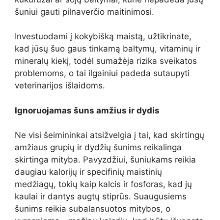
šuniui gauti pilnaverčio maitinimosi.
Investuodami į kokybišką maistą, užtikrinate,
kad jūsų šuo gaus tinkamą baltymų, vitaminų ir
mineralų kiekį, todėl sumažėja rizika sveikatos
problemoms, o tai ilgainiui padeda sutaupyti
veterinarijos išlaidoms.
Ignoruojamas šuns amžius ir dydis
Ne visi šeimininkai atsižvelgia į tai, kad skirtingų
amžiaus grupių ir dydžių šunims reikalinga
skirtinga mityba. Pavyzdžiui, šuniukams reikia
daugiau kalorijų ir specifinių maistinių
medžiagų, tokių kaip kalcis ir fosforas, kad jų
kaulai ir dantys augtų stiprūs. Suaugusiems
šunims reikia subalansuotos mitybos, o