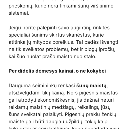
prieskonių, kurie nėra tinkami šunų virškinimo
sistemai.
Jeigu norite palepinti savo augintinį, rinkitės
specialiai šunims skirtus skanėstus, kurie
atitinka jų mitybos poreikius. Tai padės išvengti
ne tik sveikatos problemų, bet ir blogų įpročių,
kai šuo nuolat prašo maisto nuo stalo.
Per didelis dėmesys kainai, o ne kokybei
Dauguma šeimininkų renkasi
šunų maistą
,
atsižvelgdami tik į kainą. Nors pigesnis maistas
gali atrodyti ekonomiškesnis, jis dažnai neturi
reikiamų maistinių medžiagų, reikalingų jūsų
šuns sveikatai palaikyti. Pigesnių prekių ženklų
maiste gali būti daugiau užpildų, tokių kaip
kukurūzai ar sojų baltymai, kurie nepadeda jūsų