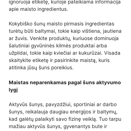
ignoruoja etiketę, kurioje pateikiama informacija
apie maisto ingredientus.
Kokybiško šunų maisto pirmasis ingredientas
turėtų būti baltymai, tokie kaip vištiena, jautiena
ar žuvis. Venkite produktų, kuriuose dominuoja
šalutiniai gyvūninės kilmės produktai arba
užpildai, tokie kaip kviečiai ar kukurūzai. Visada
skaitykite etiketę ir pasirinkite maistą, kuris
atitinka jūsų šuns poreikius.
Maistas neparenkamas pagal šuns aktyvumo
lygį
Aktyvūs šunys, pavyzdžiui, sportiniai ar darbo
šunys, reikalauja daugiau energijos ir baltymų,
kad galėtų palaikyti savo fizinę veiklą. Tuo tarpu
mažiau aktyvūs šunys, gyvenantys bute ir