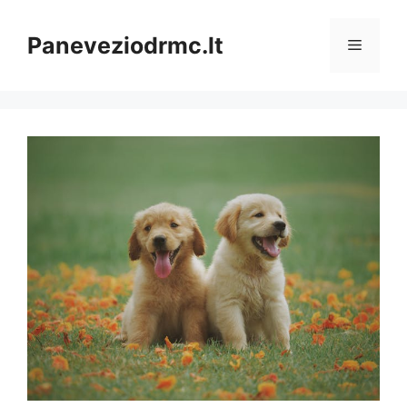
Pereiti
prie
Paneveziodrmc.lt
Meniu
turinio