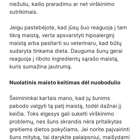
niežuliu, kailio praradimu ar net virškinimo
sutrikimais.
Jeigu pastebėjote, kad jūsų šuo reaguoja į tam
tikrą maistą, verta apsvarstyti hipoalerginį
maistą arba pasitarti su veterinaru, kad būtų
sudaryta tinkama dieta. Dauguma šunų gerai
reaguoja į riboto ingredientų sąrašo maistą,
kuris sumažina jautrumą.
Nuolatinis maisto keitimas dėl nuobodulio
Šeimininkai kartais mano, kad jų šunims
pabodo valgyti tą patį maistą, todėl dažnai jį
keičia. Toks elgesys gali sukelti virškinimo
problemų, nes šuns skrandis nėra pritaikytas
greitiems dietos pokyčiams. Jei norite paįvairinti
šuns mitybą, tai darykite palaipsniui, maišydami