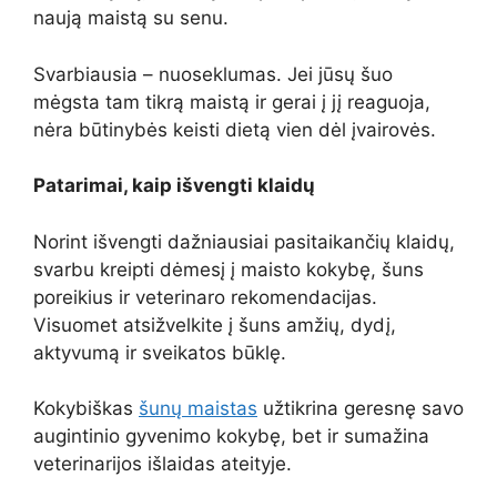
naują maistą su senu.
Svarbiausia – nuoseklumas. Jei jūsų šuo
mėgsta tam tikrą maistą ir gerai į jį reaguoja,
nėra būtinybės keisti dietą vien dėl įvairovės.
Patarimai, kaip išvengti klaidų
Norint išvengti dažniausiai pasitaikančių klaidų,
svarbu kreipti dėmesį į maisto kokybę, šuns
poreikius ir veterinaro rekomendacijas.
Visuomet atsižvelkite į šuns amžių, dydį,
aktyvumą ir sveikatos būklę.
Kokybiškas
šunų maistas
užtikrina geresnę savo
augintinio gyvenimo kokybę, bet ir sumažina
veterinarijos išlaidas ateityje.