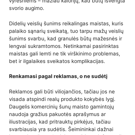
vyresniems – mažiau kalorijų, kad būtų išvengta
svorio augimo.
Didelių veislių šunims reikalingas maistas, kuris
palaiko sąnarių sveikatą, tuo tarpu mažų veislių
šunims svarbu, kad granulės būtų mažesnės ir
lengvai sukramtomos. Netinkamai pasirinktas
maistas gali lemti ne tik virškinimo problemas,
bet ir ilgalaikes sveikatos komplikacijas.
Renkamasi pagal reklamas, o ne sudėtį
Reklamos gali būti viliojančios, tačiau jos ne
visada atspindi realų produkto kokybės lygį.
Daugelis komercinių šunų maisto gamintojų
naudoja gražius pakuotės aprašymus ar
iliustracijas, kad pritrauktų pirkėjus, tačiau
svarbiausia yra sudėtis. Šeimininkai dažnai