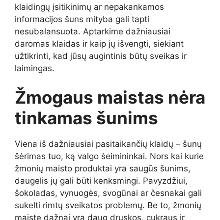
klaidingų įsitikinimų ar nepakankamos
informacijos šuns mityba gali tapti
nesubalansuota. Aptarkime dažniausiai
daromas klaidas ir kaip jų išvengti, siekiant
užtikrinti, kad jūsų augintinis būtų sveikas ir
laimingas.
Žmogaus maistas nėra
tinkamas šunims
Viena iš dažniausiai pasitaikančių klaidų – šunų
šėrimas tuo, ką valgo šeimininkai. Nors kai kurie
žmonių maisto produktai yra saugūs šunims,
daugelis jų gali būti kenksmingi. Pavyzdžiui,
šokoladas, vynuogės, svogūnai ar česnakai gali
sukelti rimtų sveikatos problemų. Be to, žmonių
maiste dažnai yra daug druskos, cukraus ir