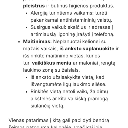
pleistrus
ir būtinus higienos produktus.
Alergiją turintiems vaikams: turėti
pakankamai antihistamininių vaistų.
Susirgus vaikui: skaičius ir adresas į
artimiausią ligoninę įrašyti į telefoną.
Maitinimas:
Neplanuotai kelionei su
mažais vaikais,
iš anksto suplanuokite
ir
išsirinkite maitinimo vietas, kurios
turi
vaikiškus meniu
ar maloniai įrengtą
laukimo zoną su žaislais.
Iš anksto užsisakykite vietą, kad
išvengtumėte ilgų laukimo eilėse.
Rinkitės vietą netoli vaikų žaidimų
aikštelės ar kita vaikišką pramogą
siūlančią vietą.
Vienas patarimas į kitą gali papildyti bendrą
šeimos patogumą kelionėje, ypač kai joje