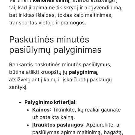
Vertinant
kelionės kainą
, svarbu atsižvelgti į
tai, kad ji apima ne tik skrydį ir apgyvendinimą,
bet ir kitas išlaidas, tokias kaip maitinimas,
transportas vietoje ir pramogos.
Paskutinės minutės
pasiūlymų palyginimas
Renkantis paskutinės minutės pasiūlymus,
būtina atlikti kruopštų jų
palyginimą
,
atsižvelgiant į kainų ir įskaičiuotų paslaugų
santykį.
Palyginimo kriterijai
:
Kainos
: Tikrinkite, ką realiai gaunate
už pateiktą kainą.
Įtrauktos paslaugos
: Apžiūrėkite, ar
pasiūlymas apima maitinimą, bagažą,