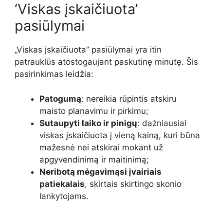
‘Viskas įskaičiuota’
pasiūlymai
„Viskas įskaičiuota” pasiūlymai yra itin
patrauklūs atostogaujant paskutinę minutę. Šis
pasirinkimas leidžia:
Patogumą
: nereikia rūpintis atskiru
maisto planavimu ir pirkimu;
Sutaupyti laiko ir pinigų
: dažniausiai
viskas įskaičiuota į vieną kainą, kuri būna
mažesnė nei atskirai mokant už
apgyvendinimą ir maitinimą;
Neribotą mėgavimąsi įvairiais
patiekalais
, skirtais skirtingo skonio
lankytojams.