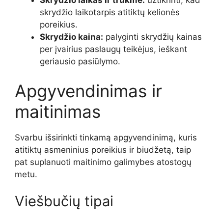
Skrydžio laikas ir trukmė:
užtikrinti, kad
skrydžio laikotarpis atitiktų kelionės
poreikius.
Skrydžio kaina:
palyginti skrydžių kainas
per įvairius paslaugų teikėjus, ieškant
geriausio pasiūlymo.
Apgyvendinimas ir
maitinimas
Svarbu išsirinkti tinkamą apgyvendinimą, kuris
atitiktų asmeninius poreikius ir biudžetą, taip
pat suplanuoti maitinimo galimybes atostogų
metu.
Viešbučių tipai