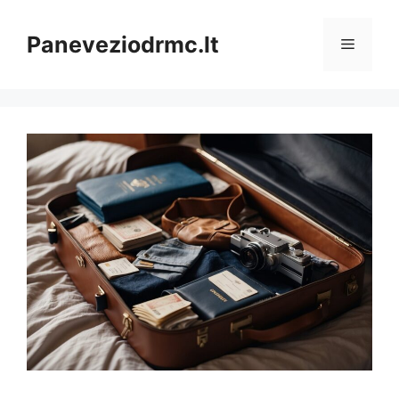
Pereiti
prie
Paneveziodrmc.lt
Meniu
turinio