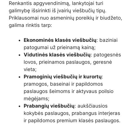
Renkantis apgyvendinimą, lankytojai turi
galimybę išsirinkti iš įvairių viešbučių tipų.
Priklausomai nuo asmeninių poreikių ir biudžeto,
galima rinktis tarp:
Ekonominės klasės viešbučių
: baziniai
patogumai už prieinamą kainą;
Vidutinės klasės viešbučių
: patogesnės
lovos, prieinamos paslaugos, geresnė
vieta;
Pramoginių viešbučių ir kurortų
:
pramogos, baseinai ir papildomos
paslaugos šeimoms ir aktyvaus poilsio
mėgėjams;
Prabangių viešbučių
: aukščiausios
kokybės paslaugos, prabangus interjeras
ir papildomos premium klasės paslaugos.