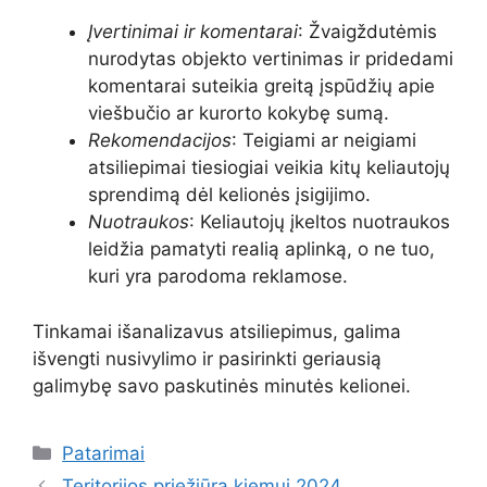
Įvertinimai ir komentarai
: Žvaigždutėmis
nurodytas objekto vertinimas ir pridedami
komentarai suteikia greitą įspūdžių apie
viešbučio ar kurorto kokybę sumą.
Rekomendacijos
: Teigiami ar neigiami
atsiliepimai tiesiogiai veikia kitų keliautojų
sprendimą dėl kelionės įsigijimo.
Nuotraukos
: Keliautojų įkeltos nuotraukos
leidžia pamatyti realią aplinką, o ne tuo,
kuri yra parodoma reklamose.
Tinkamai išanalizavus atsiliepimus, galima
išvengti nusivylimo ir pasirinkti geriausią
galimybę savo paskutinės minutės kelionei.
Kategorijos
Patarimai
Teritorijos priežiūra kiemui 2024