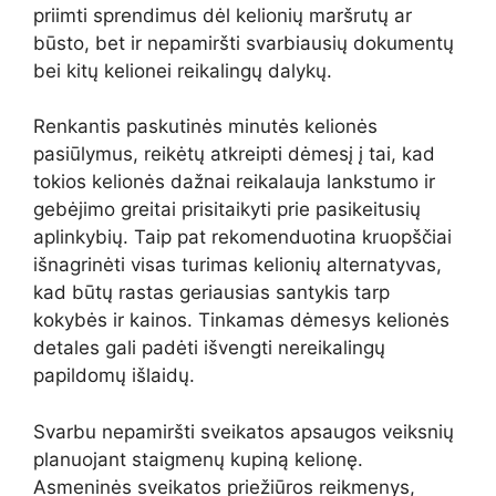
priimti sprendimus dėl kelionių maršrutų ar
būsto, bet ir nepamiršti svarbiausių dokumentų
bei kitų kelionei reikalingų dalykų.
Renkantis paskutinės minutės kelionės
pasiūlymus, reikėtų atkreipti dėmesį į tai, kad
tokios kelionės dažnai reikalauja lankstumo ir
gebėjimo greitai prisitaikyti prie pasikeitusių
aplinkybių. Taip pat rekomenduotina kruopščiai
išnagrinėti visas turimas kelionių alternatyvas,
kad būtų rastas geriausias santykis tarp
kokybės ir kainos. Tinkamas dėmesys kelionės
detales gali padėti išvengti nereikalingų
papildomų išlaidų.
Svarbu nepamiršti sveikatos apsaugos veiksnių
planuojant staigmenų kupiną kelionę.
Asmeninės sveikatos priežiūros reikmenys,