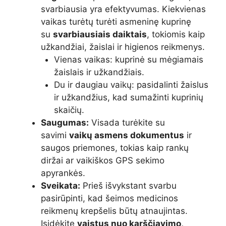
svarbiausia yra efektyvumas. Kiekvienas
vaikas turėtų turėti asmeninę kuprinę
su
svarbiausiais daiktais
, tokiomis kaip
užkandžiai, žaislai ir higienos reikmenys.
Vienas vaikas: kuprinė su mėgiamais
žaislais ir užkandžiais.
Du ir daugiau vaikų: pasidalinti žaislus
ir užkandžius, kad sumažinti kuprinių
skaičių.
Saugumas:
Visada turėkite su
savimi
vaikų asmens dokumentus
ir
saugos priemones, tokias kaip rankų
diržai ar vaikiškos GPS sekimo
apyrankės.
Sveikata:
Prieš išvykstant svarbu
pasirūpinti, kad šeimos medicinos
reikmenų krepšelis būtų atnaujintas.
Įsidėkite
vaistus nuo karščiavimo,