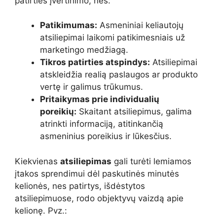
patirties įvertinimo, nes:
Patikimumas:
Asmeniniai keliautojų
atsiliepimai laikomi patikimesniais už
marketingo medžiagą.
Tikros patirties atspindys:
Atsiliepimai
atskleidžia realią paslaugos ar produkto
vertę ir galimus trūkumus.
Pritaikymas prie individualių
poreikių:
Skaitant atsiliepimus, galima
atrinkti informaciją, atitinkančią
asmeninius poreikius ir lūkesčius.
Kiekvienas
atsiliepimas
gali turėti lemiamos
įtakos sprendimui dėl paskutinės minutės
kelionės, nes patirtys, išdėstytos
atsiliepimuose, rodo objektyvų vaizdą apie
kelionę. Pvz.: