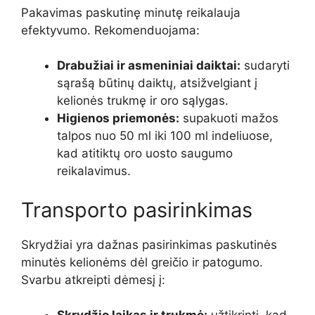
Pakavimas paskutinę minutę reikalauja
efektyvumo. Rekomenduojama:
Drabužiai ir asmeniniai daiktai:
sudaryti
sąrašą būtinų daiktų, atsižvelgiant į
kelionės trukmę ir oro sąlygas.
Higienos priemonės:
supakuoti mažos
talpos nuo 50 ml iki 100 ml indeliuose,
kad atitiktų oro uosto saugumo
reikalavimus.
Transporto pasirinkimas
Skrydžiai yra dažnas pasirinkimas paskutinės
minutės kelionėms dėl greičio ir patogumo.
Svarbu atkreipti dėmesį į: