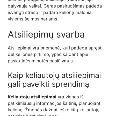
dalyvauja vaikai. Geras pasiruošimas padeda
išvengti streso ir padaro kelionę malonia
visiems šeimos nariams.
Atsiliepimų svarba
Atsiliepimai yra priemonė, kuri padeda spręsti
dėl kelionės pirkimo, ypač kalbant apie
paskutinės minutės pasiūlymus.
Kaip keliautojų atsiliepimai
gali paveikti sprendimą
Keliautojų atsiliepimai
yra vienas iš
patikimiausių informacijos šaltinių planuojant
kelionę. Žmonės dažnai ieško kitų keliautojų