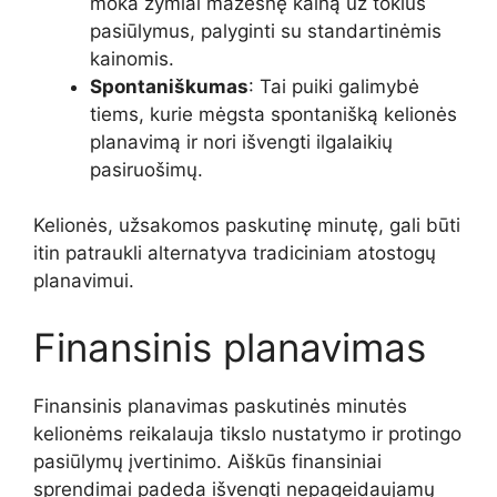
moka žymiai mažesnę kainą už tokius
pasiūlymus, palyginti su standartinėmis
kainomis.
Spontaniškumas
: Tai puiki galimybė
tiems, kurie mėgsta spontanišką kelionės
planavimą ir nori išvengti ilgalaikių
pasiruošimų.
Kelionės, užsakomos paskutinę minutę, gali būti
itin patraukli alternatyva tradiciniam atostogų
planavimui.
Finansinis planavimas
Finansinis planavimas paskutinės minutės
kelionėms reikalauja tikslo nustatymo ir protingo
pasiūlymų įvertinimo. Aiškūs finansiniai
sprendimai padeda išvengti nepageidaujamų