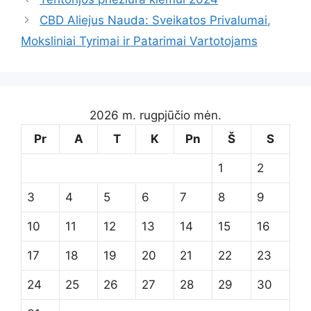
CBD Aliejus Nauda: Sveikatos Privalumai,
Moksliniai Tyrimai ir Patarimai Vartotojams
2026 m. rugpjūčio mėn.
Pr
A
T
K
Pn
Š
S
1
2
3
4
5
6
7
8
9
10
11
12
13
14
15
16
17
18
19
20
21
22
23
24
25
26
27
28
29
30