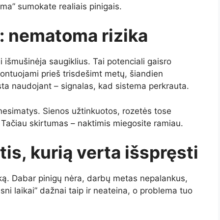
ma” sumokate realiais pinigais.
a: nematoma rizika
 išmušinėja saugiklius. Tai potenciali gaisro
 montuojami prieš trisdešimt metų, šiandien
sta naudojant – signalas, kad sistema perkrauta.
nesimatys. Sienos užtinkuotos, rozetės tose
t. Tačiau skirtumas – naktimis miegosite ramiau.
gtis, kurią verta išspręsti
iką. Dabar pinigų nėra, darbų metas nepalankus,
esni laikai” dažnai taip ir neateina, o problema tuo