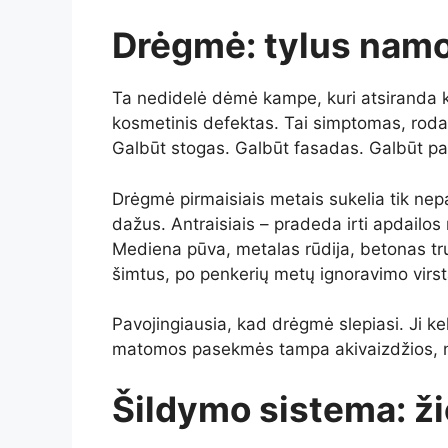
Drėgmė: tylus namo
Ta nedidelė dėmė kampe, kuri atsiranda ki
kosmetinis defektas. Tai simptomas, rodan
Galbūt stogas. Galbūt fasadas. Galbūt p
Drėgmė pirmaisiais metais sukelia tik ne
dažus. Antraisiais – pradeda irti apdailos
Mediena pūva, metalas rūdija, betonas tr
šimtus, po penkerių metų ignoravimo virst
Pavojingiausia, kad drėgmė slepiasi. Ji kel
matomos pasekmės tampa akivaizdžios, 
Šildymo sistema: ži