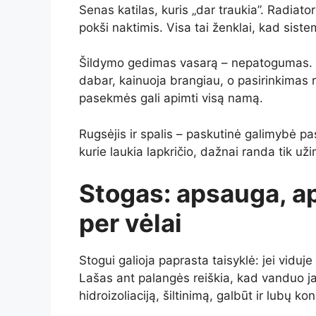
Senas katilas, kuris „dar traukia”. Radiato
pokši naktimis. Visa tai ženklai, kad siste
Šildymo gedimas vasarą – nepatogumas. Ši
dabar, kainuoja brangiau, o pasirinkimas r
pasekmės gali apimti visą namą.
Rugsėjis ir spalis – paskutinė galimybė pas
kurie laukia lapkričio, dažnai randa tik už
Stogas: apsauga, a
per vėlai
Stogui galioja paprasta taisyklė: jei viduje
Lašas ant palangės reiškia, kad vanduo ja
hidroizoliaciją, šiltinimą, galbūt ir lubų kon