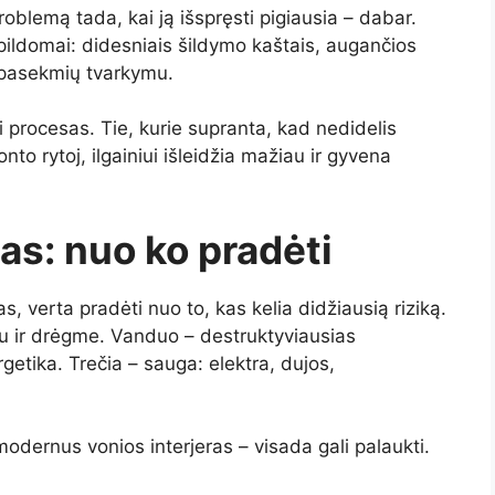
problemą tada, kai ją išspręsti pigiausia – dabar.
ldomai: didesniais šildymo kaštais, augančios
 pasekmių tvarkymu.
i procesas. Tie, kurie supranta, kad nedidelis
o rytoj, ilgainiui išleidžia mažiau ir gyvena
as: nuo ko pradėti
s, verta pradėti nuo to, kas kelia didžiausią riziką.
iu ir drėgme. Vanduo – destruktyviausias
getika. Trečia – sauga: elektra, dujos,
modernus vonios interjeras – visada gali palaukti.