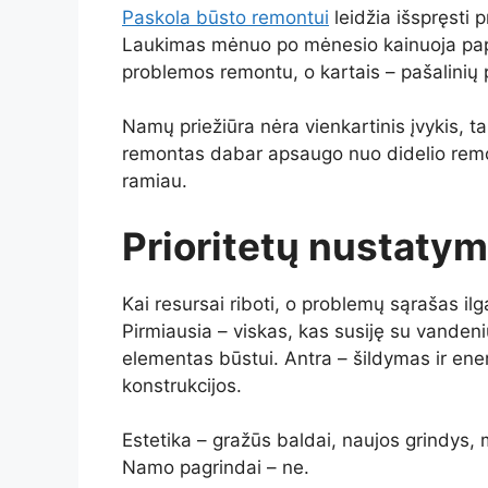
Paskola būsto remontui
leidžia išspręsti 
Laukimas mėnuo po mėnesio kainuoja papi
problemos remontu, o kartais – pašalinių
Namų priežiūra nėra vienkartinis įvykis, ta
remontas dabar apsaugo nuo didelio remont
ramiau.
Prioritetų nustatym
Kai resursai riboti, o problemų sąrašas ilga
Pirmiausia – viskas, kas susiję su vanden
elementas būstui. Antra – šildymas ir ener
konstrukcijos.
Estetika – gražūs baldai, naujos grindys, 
Namo pagrindai – ne.