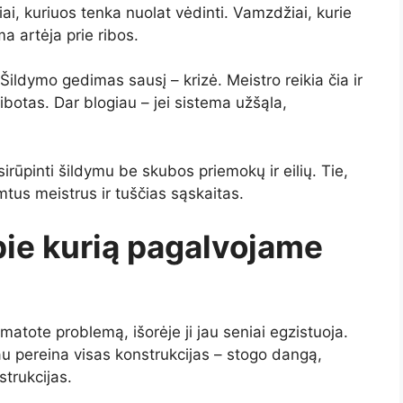
riai, kuriuos tenka nuolat vėdinti. Vamzdžiai, kurie
ma artėja prie ribos.
ldymo gedimas sausį – krizė. Meistro reikia čia ir
ibotas. Dar blogiau – jei sistema užšąla,
irūpinti šildymu be skubos priemokų ir eilių. Tie,
imtus meistrus ir tuščias sąskaitas.
pie kurią pagalvojame
 matote problemą, išorėje ji jau seniai egzistuoja.
u pereina visas konstrukcijas – stogo dangą,
strukcijas.