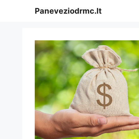
Pereiti
Paneveziodrmc.lt
prie
turinio