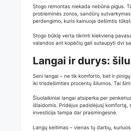
Stogo remontas niekada nebūna pigus. Tač
probleminės zonos, sandūrų sutvarkymas, l
perdengimo, kuris kainuoja dešimtis tūkst
Stogo būklę verta tikrinti kiekvieną pavasa
valandos ant kopėčių gali sutaupyti dvi s
Langai ir durys: ši
Seni langai – ne tik komforto, bet ir pin
iki trisdešimties procentų šilumos. Tai ši
Šiuolaikiniai langai atsiperka per penker
išlaidomis. Pridėjus padidėjusį komfortą, 
investicija tampa dar prasmingesnė.
Langų keitimas – vienas tų darbų, kuriuos 