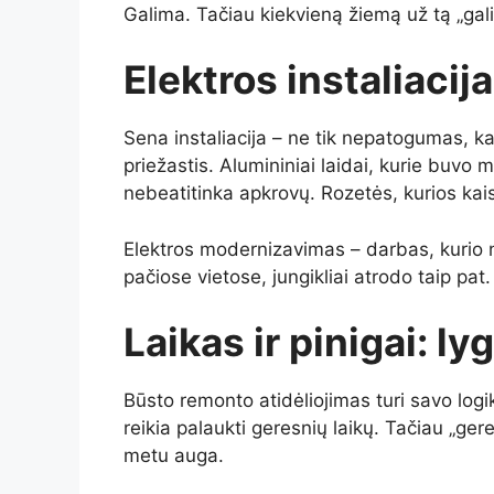
Galima. Tačiau kiekvieną žiemą už tą „gali
Elektros instaliacij
Sena instaliacija – ne tik nepatogumas, kai
priežastis. Alumininiai laidai, kurie buvo
nebeatitinka apkrovų. Rozetės, kurios kai
Elektros modernizavimas – darbas, kurio 
pačiose vietose, jungikliai atrodo taip pa
Laikas ir pinigai: ly
Būsto remonto atidėliojimas turi savo log
reikia palaukti geresnių laikų. Tačiau „ger
metu auga.