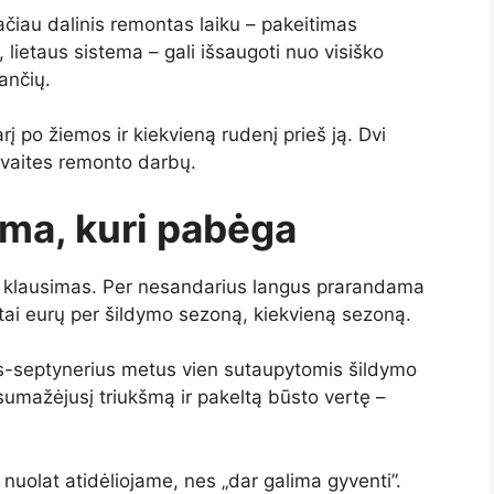
iau dalinis remontas laiku – pakeitimas
ietaus sistema – gali išsaugoti nuo visiško
ančių.
rį po žiemos ir kiekvieną rudenį prieš ją. Dvi
avaites remonto darbų.
luma, kuri pabėga
igų klausimas. Per nesandarius langus prarandama
mtai eurų per šildymo sezoną, kiekvieną sezoną.
ius-septynerius metus vien sutaupytomis šildymo
sumažėjusį triukšmą ir pakeltą būsto vertę –
nuolat atidėliojame, nes „dar galima gyventi”.