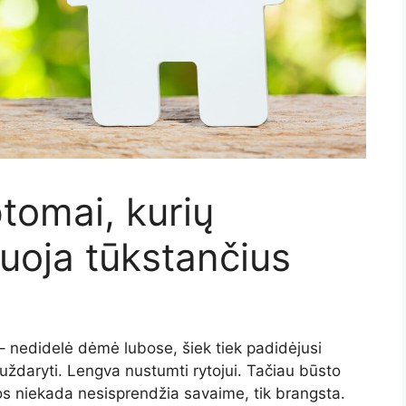
tomai, kurių
uoja tūkstančius
 – nedidelė dėmė lubose, šiek tiek padidėjusi
 uždaryti. Lengva nustumti rytojui. Tačiau būsto
os niekada nesisprendžia savaime, tik brangsta.