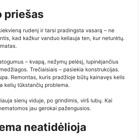
 priešas
ekvieną rudenį ir tarsi pradingsta vasarą – ne
tis, kad kažkur vanduo keliauja ten, kur neturėtų.
amatas.
patogumus – kvapą, nežymų pelėsį, lupinėjančius
 medžiagos. Trečiaisiais – pasiekia konstrukcijas.
upa. Remontas, kuris pradžioje būtų kainavęs kelis
a kelių tūkstančių problema.
iauja sienų viduje, po grindimis, virš lubų. Kai
nematomos jau gerokai pažengusios.
ema neatidėlioja