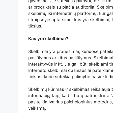
gyvenime. Jie suteikia galimybę ne tik rast
ar produktais su plačia auditorija. Skelb
skelbimų iki internetinių platformų, kur g
straipsnyje aptarsime, kas yra skelbimai, ka
tikslus.
Kas yra skelbimai?
Skelbimai yra pranešimai, kuriuose patei
pasiūlymus ar kitus pasiūlymus. Skelbimai ga
interaktyvūs ir kt. Jie gali būti skelbiami t
Interneto skelbimai dažniausiai pateikiami
tinklus, kurie suteikia galimybę pasiekti di
Skelbimų kūrimas ir skelbimas reikalauja t
informaciją taip, kad ji būtų patraukli ir 
pasitelkia įvairius psichologinius metodu
veiksmą.