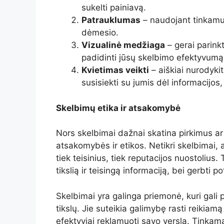
sukelti painiavą.
Patrauklumas
– naudojant tinkamus 
dėmesio.
Vizualinė medžiaga
– gerai parinkt
padidinti jūsų skelbimo efektyvumą
Kvietimas veikti
– aiškiai nurodykite
susisiekti su jumis dėl informacijos,
Skelbimų etika ir atsakomybė
Nors skelbimai dažnai skatina pirkimus a
atsakomybės ir etikos. Netikri skelbimai, 
tiek teisinius, tiek reputacijos nuostolius
tikslią ir teisingą informaciją, bei gerbti p
Skelbimai yra galinga priemonė, kuri gali p
tikslų. Jie suteikia galimybę rasti reikiam
efektyviai reklamuoti savo verslą. Tinkama