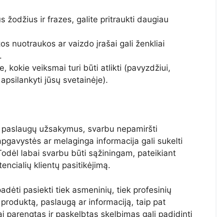
žodžius ir frazes, galite pritraukti daugiau
os nuotraukos ar vaizdo įrašai gali ženkliai
.
, kokie veiksmai turi būti atlikti (pavyzdžiui,
 apsilankyti jūsų svetainėje).
r paslaugų užsakymus, svarbu nepamiršti
apgavystės ar melaginga informacija gali sukelti
. Todėl labai svarbu būti sąžiningam, pateikiant
otencialių klientų pasitikėjimą.
adėti pasiekti tiek asmeninių, tiek profesinių
ą produktą, paslaugą ar informaciją, taip pat
i parengtas ir paskelbtas skelbimas gali padidinti