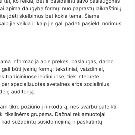
i tai, ko reikia, bet ir pasidalinti savo paslaugomis
imai apima daugybę formų: nuo paprastų laikraštinių
alite įdėti skelbimus bet kokia tema. Šiame
ip jie veikia ir kaip jie gali padėti pasiekti norimus
kiama informacija apie prekes, paslaugas, darbo
li būti įvairių formų: tekstiniai, vaizdiniai,
iek tradiciniuose leidiniuose, tiek internete.
 per specializuotas svetaines arba socialinius
delę auditoriją.
am tikro požiūrio į rinkodarą, nes svarbu pateikti
aiški tikslinėms grupėms. Dažnai reklamuotojai
s, kad sužadintų susidomėjimą ir paskatintų