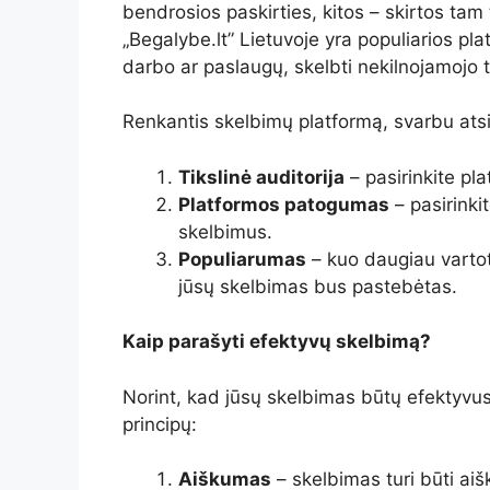
bendrosios paskirties, kitos – skirtos tam 
„Begalybe.lt” Lietuvoje yra populiarios pla
darbo ar paslaugų, skelbti nekilnojamojo 
Renkantis skelbimų platformą, svarbu atsižv
Tikslinė auditorija
– pasirinkite plat
Platformos patogumas
– pasirinkit
skelbimus.
Populiarumas
– kuo daugiau vartot
jūsų skelbimas bus pastebėtas.
Kaip parašyti efektyvų skelbimą?
Norint, kad jūsų skelbimas būtų efektyvus, 
principų:
Aiškumas
– skelbimas turi būti aišk