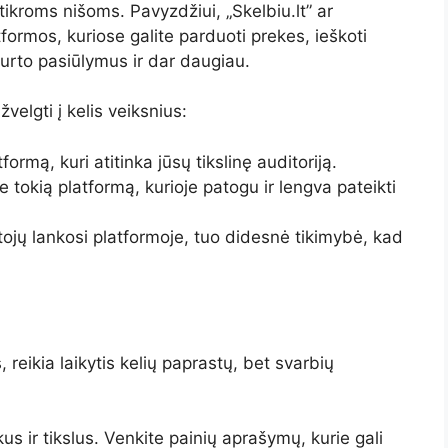
tikroms nišoms. Pavyzdžiui, „Skelbiu.lt” ar
tformos, kuriose galite parduoti prekes, ieškoti
turto pasiūlymus ir dar daugiau.
elgti į kelis veiksnius:
formą, kuri atitinka jūsų tikslinę auditoriją.
e tokią platformą, kurioje patogu ir lengva pateikti
ojų lankosi platformoje, tuo didesnė tikimybė, kad
reikia laikytis kelių paprastų, bet svarbių
us ir tikslus. Venkite painių aprašymų, kurie gali