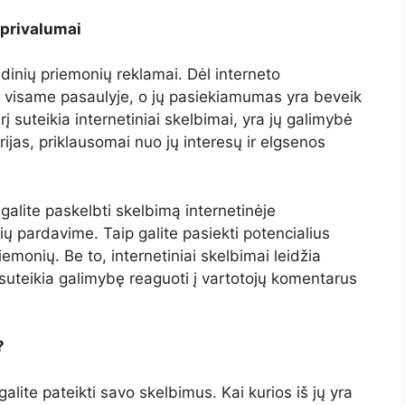
 privalumai
ndinių priemonių reklamai. Dėl interneto
 visame pasaulyje, o jų pasiekiamumas yra beveik
rį suteikia internetiniai skelbimai, yra jų galimybė
orijas, priklausomai nuo jų interesų ir elgsenos
 galite paskelbti skelbimą internetinėje
ių pardavime. Taip galite pasiekti potencialius
iemonių. Be to, internetiniai skelbimai leidžia
ei suteikia galimybę reaguoti į vartotojų komentarus
?
lite pateikti savo skelbimus. Kai kurios iš jų yra