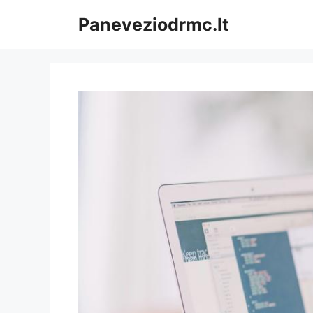
Pereiti
Paneveziodrmc.lt
prie
turinio