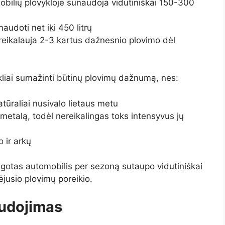
bilių plovykloje sunaudoja vidutiniškai 150-300
udoti net iki 450 litrų
eikalauja 2-3 kartus dažnesnio plovimo dėl
kliai sumažinti būtinų plovimų dažnumą, nes:
atūraliai nusivalo lietaus metu
etalą, todėl nereikalingas toks intensyvus jų
 ir arkų
ugotas automobilis per sezoną sutaupo vidutiniškai
jusio plovimų poreikio.
udojimas