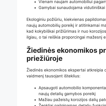
Vienam naujam automobiliui pagamin
Gamybai sunaudojama vidutiniškai 1
Ekologiniu požiūriu, kiekvienas papildoma
naujų automobilių poreikį ir atitinkamai 
kad kokybiškai prižiūrimas ir nuo korozijo
ilgiau, o tai reiškia proporcingai mažesnį 
Žiedinės ekonomikos pr
priežiūroje
Žiedinės ekonomikos ekspertai atkreipia d
vaidmenį tausojant išteklius:
Apsaugoti automobilio komponentai 
naujų detalių gamybos poreikį
Mažiau pažeistų korozijos dalių pat
Ženkliai pailginamas detalių funkci