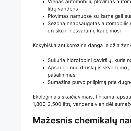
Vienas automobilių plovimas automo
litrų vandens
Plovimas namuose su žarna gali suna
Sezoną neapsaugotas automobilis r
druskų ir nešvarumų kaupimosi
Kokybiška antikorozinė danga leidžia žen
Sukuria hidrofobinį paviršių, kuris n
Apsaugo nuo druskų įsiskverbimo į m
pašalinimas
Sumažina purvo prilipimą prie dugno
Ekologiniais skaičiavimais, tinkamai apsa
1,800-2,500 litrų vandens vien dėl sumažė
Mažesnis chemikalų na