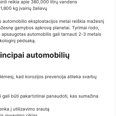
ti reikia apie 380,000 litrų vandens
,800 kg įvairių žaliavų
s automobilio eksploatacijos metai reiškia mažesnį
mažesnę gamybos apkrovą planetai. Tyrimai rodo,
s apsaugotas automobilis gali tarnauti 2-3 metais
ekologinį pėdsaką.
incipai automobilių
ėmesį, kad korozijos prevencija atlieka svarbų
gali būti pakartotinai panaudoti, kas sumažina
enka į utilizavimo srautą
nis gyvavimo ciklas