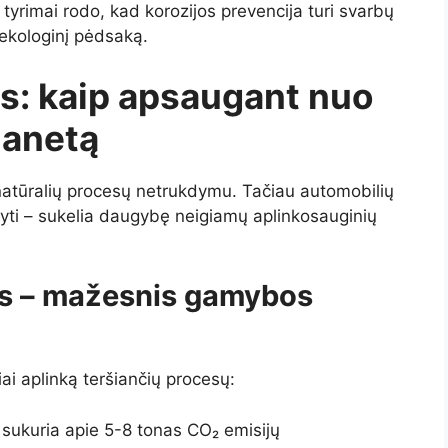
 tyrimai rodo, kad korozijos prevencija turi svarbų
ekologinį pėdsaką.
: kaip apsaugant nuo
lanetą
atūralių procesų netrukdymu. Tačiau automobilių
rūdyti – sukelia daugybę neigiamų aplinkosauginių
kas – mažesnis gamybos
ai aplinką teršiančių procesų:
sukuria apie 5-8 tonas CO₂ emisijų