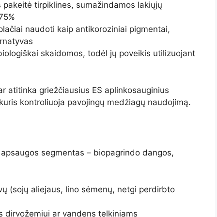
akeitė tirpiklines, sumažindamos lakiųjų
 75%
plačiai naudoti kaip antikoroziniai pigmentai,
ternatyvas
ologiškai skaidomos, todėl jų poveikis utilizuojant
 atitinka griežčiausius ES aplinkosauginius
kuris kontroliuoja pavojingų medžiagų naudojimą.
ės apsaugos segmentas – biopagrindo dangos,
ų (sojų aliejaus, lino sėmenų, netgi perdirbto
 dirvožemiui ar vandens telkiniams