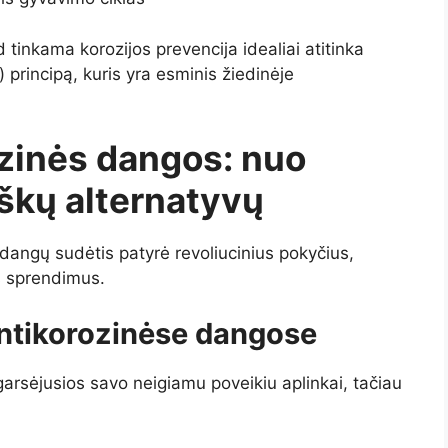
tinkama korozijos prevencija idealiai atitinka
) principą, kuris yra esminis žiedinėje
zinės dangos: nuo
iškų alternatyvų
 dangų sudėtis patyrė revoliucinius pokyčius,
us sprendimus.
antikorozinėse dangose
arsėjusios savo neigiamu poveikiu aplinkai, tačiau