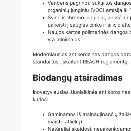
Vandens pagrindu sukurtos dangos p
organinių junginių (VOC) emisiją iki
Švino ir chromo junginiai, anksčiau 
pakeisti į saugias cinko ir silicio al
Naujos kartos polimerinės dangos bi
yra minimalus
Moderniausios antikorozinės dangos dabar
standartus, įskaitant REACH reglamentą, 
Biodangų atsiradimas
Inovatyviausias šiuolaikinės antikorozin
kurios:
Gaminamos iš atsinaujinančių žaliav
maisto atliekų)
Natūraliai skaidosi, nepakenkdamos