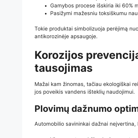
Gamybos procese išskiria iki 60% m
Pasižymi mažesniu toksiškumu na
Tokie produktai simbolizuoja perėjimą nuo 
antikorozinėje apsaugoje.
Korozijos prevencija
tausojimas
Mažai kam žinomas, tačiau ekologiškai r
jos poveikis vandens išteklių naudojimui.
Plovimų dažnumo opti
Automobilio savininkai dažnai neįvertina,