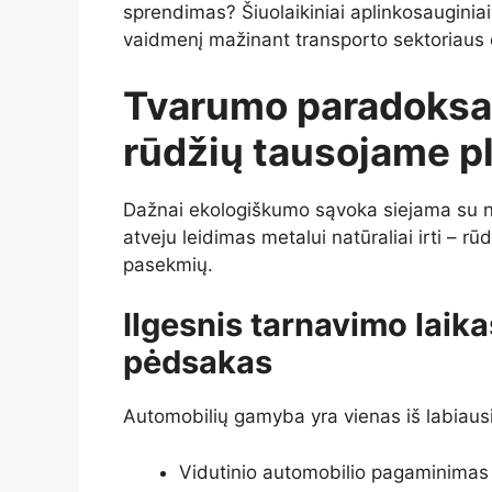
sprendimas? Šiuolaikiniai aplinkosauginiai
vaidmenį mažinant transporto sektoriaus 
Tvarumo paradoksas
rūdžių tausojame p
Dažnai ekologiškumo sąvoka siejama su n
atveju leidimas metalui natūraliai irti – 
pasekmių.
Ilgesnis tarnavimo lai
pėdsakas
Automobilių gamyba yra vienas iš labiausi
Vidutinio automobilio pagaminimas 