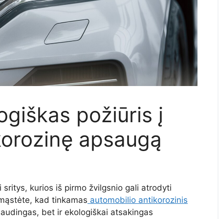
ogiškas požiūris į
korozinę apsaugą
sritys, kurios iš pirmo žvilgsnio gali atrodyti
imąstėte, kad tinkamas
automobilio antikorozinis
audingas, bet ir ekologiškai atsakingas