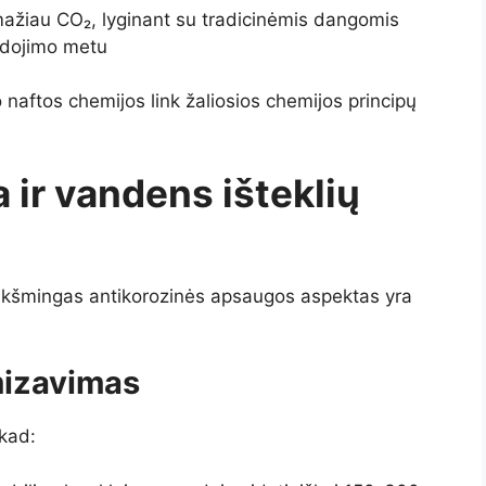
ažiau CO₂, lyginant su tradicinėmis dangomis
udojimo metu
naftos chemijos link žaliosios chemijos principų
 ir vandens išteklių
eikšmingas antikorozinės apsaugos aspektas yra
mizavimas
 kad: