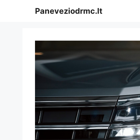
Pereiti
Paneveziodrmc.lt
prie
turinio