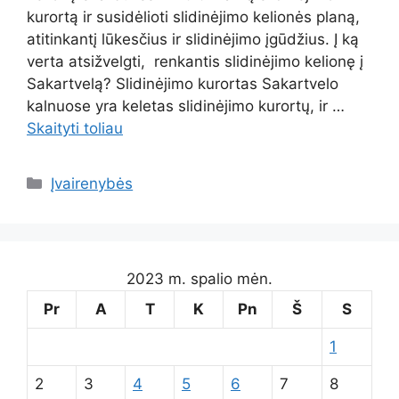
kurortą ir susidėlioti slidinėjimo kelionės planą,
atitinkantį lūkesčius ir slidinėjimo įgūdžius. Į ką
verta atsižvelgti, renkantis slidinėjimo kelionę į
Sakartvelą? Slidinėjimo kurortas Sakartvelo
kalnuose yra keletas slidinėjimo kurortų, ir …
Skaityti toliau
Kategorijos
Įvairenybės
2023 m. spalio mėn.
Pr
A
T
K
Pn
Š
S
1
2
3
4
5
6
7
8