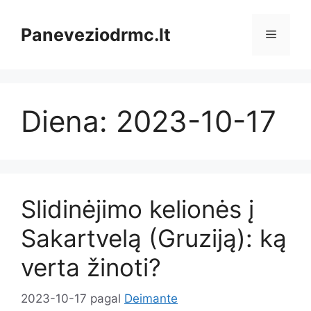
Pereiti
prie
Paneveziodrmc.lt
Meniu
turinio
Diena:
2023-10-17
Slidinėjimo kelionės į
Sakartvelą (Gruziją): ką
verta žinoti?
2023-10-17
pagal
Deimante