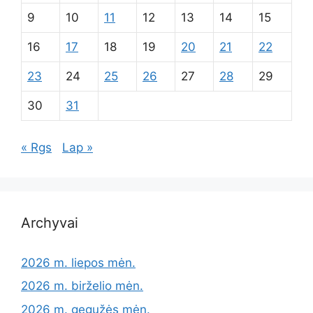
9
10
11
12
13
14
15
16
17
18
19
20
21
22
23
24
25
26
27
28
29
30
31
« Rgs
Lap »
Archyvai
2026 m. liepos mėn.
2026 m. birželio mėn.
2026 m. gegužės mėn.