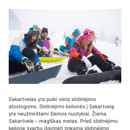
Sakartvelas yra puiki vieta slidinėjimo
atostogoms. Slidinėjimo kelionės į Sakartvelą
yra neužmirštami žiemos nuotykiai. Žiema
Sakartvele – magiškas metas. Prieš slidinėjimo
kelionę svarbu išsirinkti tinkamą slidinėjimo