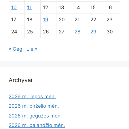
10
11
12
13
14
15
16
17
18
19
20
21
22
23
24
25
26
27
28
29
30
« Geg
Lie »
Archyvai
2026 m. liepos mėn.
2026 m. birželio mėn.
2026 m. gegužės mėn.
2026 m. balandžio mėn.