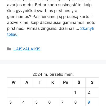
avarijos metu. Bet ar kada susimąstėte, kaip
šios gyvybiškai svarbios pirštinės yra
gaminamos? Pasinerkime į šį procesą kartu ir
apžvelkime, kaip dažniausiai gaminamos moto
pirštinės. Pirmas žingsnis: dizainas …
Skaityti
toliau
Kategorijos
LAISVALAIKIS
2024 m. birželio mėn.
Pr
A
T
K
Pn
Š
S
1
2
3
4
5
6
7
8
9