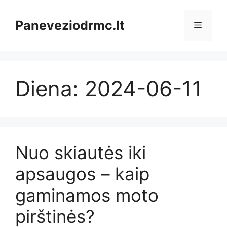
Pereiti
prie
Paneveziodrmc.lt
Meniu
turinio
Diena:
2024-06-11
Nuo skiautės iki
apsaugos – kaip
gaminamos moto
pirštinės?