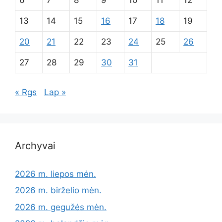
6
7
8
9
10
11
12
13
14
15
16
17
18
19
20
21
22
23
24
25
26
27
28
29
30
31
« Rgs
Lap »
Archyvai
2026 m. liepos mėn.
2026 m. birželio mėn.
2026 m. gegužės mėn.