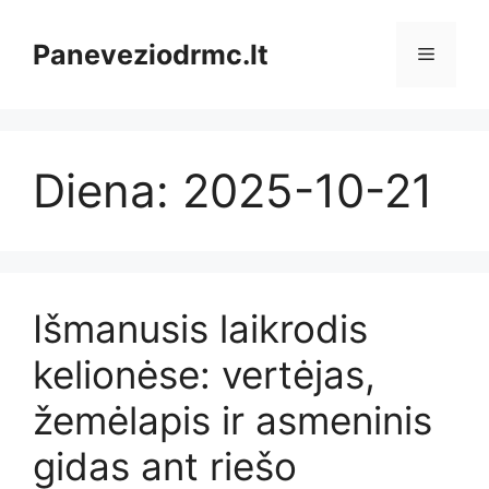
Pereiti
prie
Paneveziodrmc.lt
Meniu
turinio
Diena:
2025-10-21
Išmanusis laikrodis
kelionėse: vertėjas,
žemėlapis ir asmeninis
gidas ant riešo