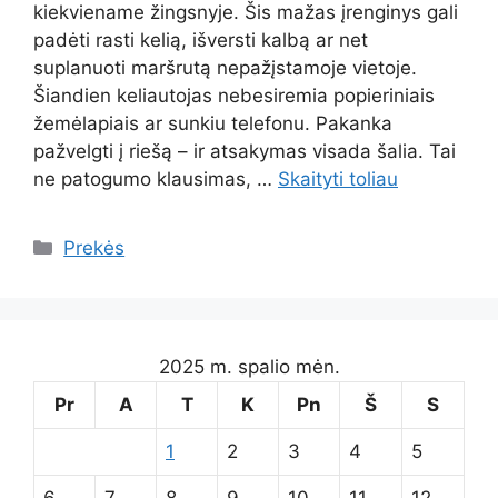
kiekviename žingsnyje. Šis mažas įrenginys gali
padėti rasti kelią, išversti kalbą ar net
suplanuoti maršrutą nepažįstamoje vietoje.
Šiandien keliautojas nebesiremia popieriniais
žemėlapiais ar sunkiu telefonu. Pakanka
pažvelgti į riešą – ir atsakymas visada šalia. Tai
ne patogumo klausimas, …
Skaityti toliau
Kategorijos
Prekės
2025 m. spalio mėn.
Pr
A
T
K
Pn
Š
S
1
2
3
4
5