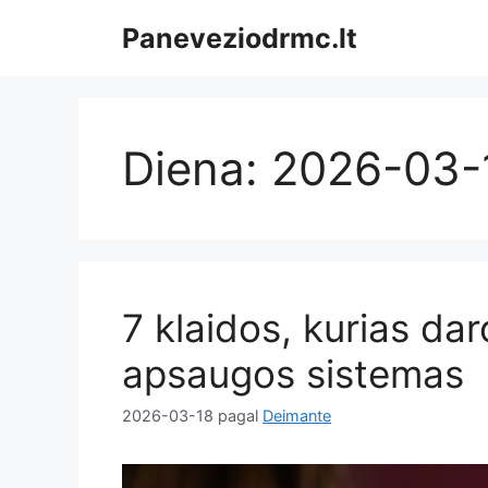
Pereiti
Paneveziodrmc.lt
prie
turinio
Diena:
2026-03-
7 klaidos, kurias d
apsaugos sistemas
2026-03-18
pagal
Deimante