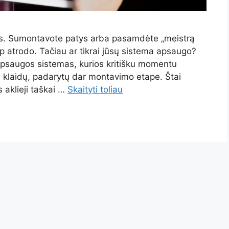
lius. Sumontavote patys arba pasamdėte „meistrą
ip atrodo. Tačiau ar tikrai jūsų sistema apsaugo?
 apsaugos sistemas, kurios kritišku momentu
l klaidų, padarytų dar montavimo etape. Štai
 aklieji taškai …
Skaityti toliau