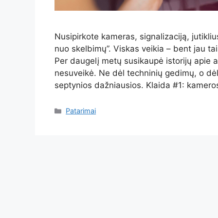
Nusipirkote kameras, signalizaciją, jutik
nuo skelbimų”. Viskas veikia – bent jau ta
Per daugelį metų susikaupė istorijų apie
nesuveikė. Ne dėl techninių gedimų, o dė
septynios dažniausios. Klaida #1: kameros
Kategorijos
Patarimai