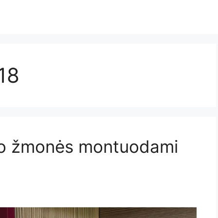
18
aro žmonės montuodami