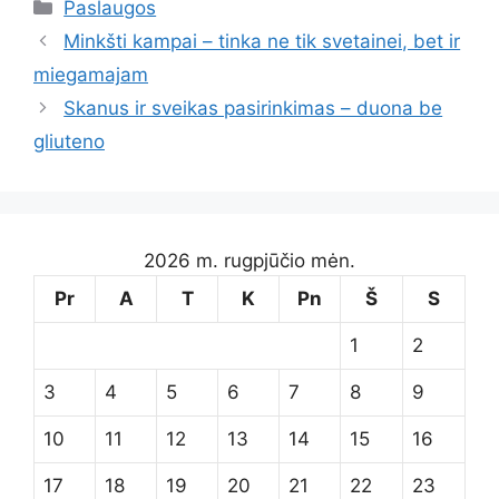
Kategorijos
Paslaugos
Minkšti kampai – tinka ne tik svetainei, bet ir
miegamajam
Skanus ir sveikas pasirinkimas – duona be
gliuteno
2026 m. rugpjūčio mėn.
Pr
A
T
K
Pn
Š
S
1
2
3
4
5
6
7
8
9
10
11
12
13
14
15
16
17
18
19
20
21
22
23