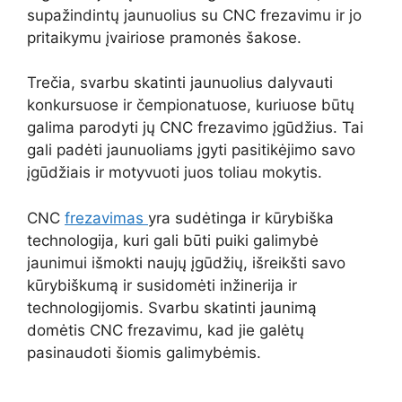
supažindintų jaunuolius su CNC frezavimu ir jo
pritaikymu įvairiose pramonės šakose.
Trečia, svarbu skatinti jaunuolius dalyvauti
konkursuose ir čempionatuose, kuriuose būtų
galima parodyti jų CNC frezavimo įgūdžius. Tai
gali padėti jaunuoliams įgyti pasitikėjimo savo
įgūdžiais ir motyvuoti juos toliau mokytis.
CNC
frezavimas
yra sudėtinga ir kūrybiška
technologija, kuri gali būti puiki galimybė
jaunimui išmokti naujų įgūdžių, išreikšti savo
kūrybiškumą ir susidomėti inžinerija ir
technologijomis. Svarbu skatinti jaunimą
domėtis CNC frezavimu, kad jie galėtų
pasinaudoti šiomis galimybėmis.