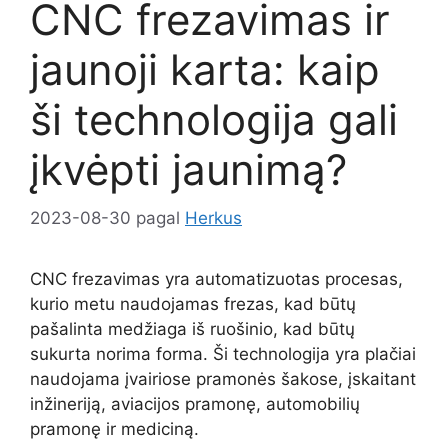
CNC frezavimas ir
jaunoji karta: kaip
ši technologija gali
įkvėpti jaunimą?
2023-08-30
pagal
Herkus
CNC frezavimas yra automatizuotas procesas,
kurio metu naudojamas frezas, kad būtų
pašalinta medžiaga iš ruošinio, kad būtų
sukurta norima forma. Ši technologija yra plačiai
naudojama įvairiose pramonės šakose, įskaitant
inžineriją, aviacijos pramonę, automobilių
pramonę ir mediciną.