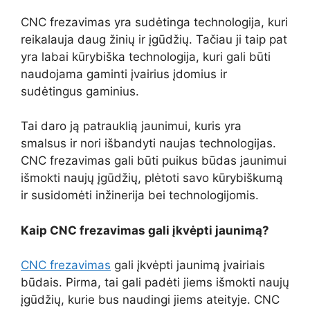
CNC frezavimas yra sudėtinga technologija, kuri
reikalauja daug žinių ir įgūdžių. Tačiau ji taip pat
yra labai kūrybiška technologija, kuri gali būti
naudojama gaminti įvairius įdomius ir
sudėtingus gaminius.
Tai daro ją patrauklią jaunimui, kuris yra
smalsus ir nori išbandyti naujas technologijas.
CNC frezavimas gali būti puikus būdas jaunimui
išmokti naujų įgūdžių, plėtoti savo kūrybiškumą
ir susidomėti inžinerija bei technologijomis.
Kaip CNC frezavimas gali įkvėpti jaunimą?
CNC frezavimas
gali įkvėpti jaunimą įvairiais
būdais. Pirma, tai gali padėti jiems išmokti naujų
įgūdžių, kurie bus naudingi jiems ateityje. CNC