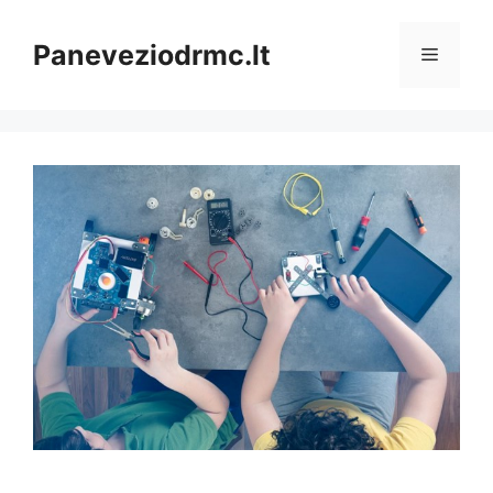
Pereiti
prie
Paneveziodrmc.lt
Meniu
turinio