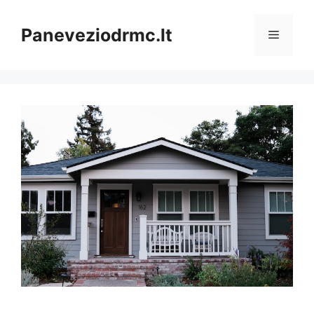
Pereiti
prie
Paneveziodrmc.lt
Meniu
turinio