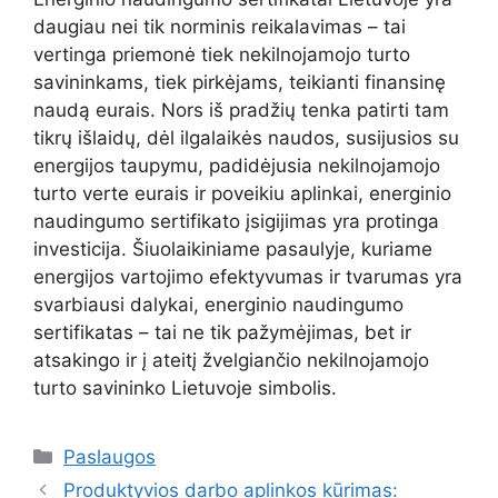
daugiau nei tik norminis reikalavimas – tai
vertinga priemonė tiek nekilnojamojo turto
savininkams, tiek pirkėjams, teikianti finansinę
naudą eurais. Nors iš pradžių tenka patirti tam
tikrų išlaidų, dėl ilgalaikės naudos, susijusios su
energijos taupymu, padidėjusia nekilnojamojo
turto verte eurais ir poveikiu aplinkai, energinio
naudingumo sertifikato įsigijimas yra protinga
investicija. Šiuolaikiniame pasaulyje, kuriame
energijos vartojimo efektyvumas ir tvarumas yra
svarbiausi dalykai, energinio naudingumo
sertifikatas – tai ne tik pažymėjimas, bet ir
atsakingo ir į ateitį žvelgiančio nekilnojamojo
turto savininko Lietuvoje simbolis.
Kategorijos
Paslaugos
Produktyvios darbo aplinkos kūrimas: