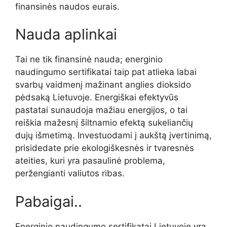
finansinės naudos eurais.
Nauda aplinkai
Tai ne tik finansinė nauda; energinio
naudingumo sertifikatai taip pat atlieka labai
svarbų vaidmenį mažinant anglies dioksido
pėdsaką Lietuvoje. Energiškai efektyvūs
pastatai sunaudoja mažiau energijos, o tai
reiškia mažesnį šiltnamio efektą sukeliančių
dujų išmetimą. Investuodami į aukštą įvertinimą,
prisidedate prie ekologiškesnės ir tvaresnės
ateities, kuri yra pasaulinė problema,
peržengianti valiutos ribas.
Pabaigai..
Energinio naudingumo sertifikatai Lietuvoje yra