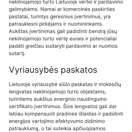
nekilnojamojo turto Lietuvoje vertei ir pardavimo
galimybėms. Namai ar komercinės paskirties
pastatai, turintys geresnius įvertinimus, yra
patrauklesni pirkėjams ir nuomininkams.
Aukštas įvertinimas gali padidinti bendrą jūsų
nekilnojamojo turto vertę eurais ir potencialiai
padėti greičiau sudaryti pardavimo ar nuomos
sutartį.
Vyriausybės paskatos
Lietuvoje vyriausybė siūlo paskatas ir mokesčių
lengvatas nekilnojamojo turto objektams,
turintiems aukštus energinio naudingumo
sertifikato įvertinimus. Šios lengvatos gali dar
labiau kompensuoti pradines išlaidas ir padidinti
energijos vartojimo efektyvumo didinimo
patrauklumą, o tai suteikia apčiuopiamos