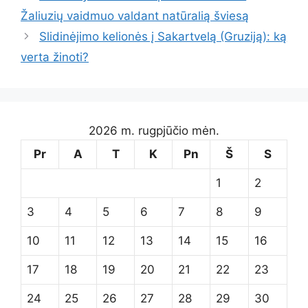
Žaliuzių vaidmuo valdant natūralią šviesą
Slidinėjimo kelionės į Sakartvelą (Gruziją): ką
verta žinoti?
2026 m. rugpjūčio mėn.
Pr
A
T
K
Pn
Š
S
1
2
3
4
5
6
7
8
9
10
11
12
13
14
15
16
17
18
19
20
21
22
23
24
25
26
27
28
29
30