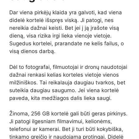
Dar viena pirkėjų klaida yra galvoti, kad viena
didelė kortelė išspręs viską. Ji patogi, nes
nereikia dažnai keisti. Bet jei į ją įrašote visą
dieną, visa rizika irgi lieka vienoje vietoje.
Sugedus kortelei, prarandate ne kelis failus, o
visą dienos darbą.
Dėl to fotografai, filmuotojai ir dronų naudotojai
dažnai renkasi kelias korteles vietoje vienos
milžiniškos. Tai reikalauja daugiau tvarkos, bet
suteikia daugiau saugumo. Jei viena kortelė
paveda, kita medžiagos dalis lieka saugi.
Žinoma, 256 GB kortelė gali būti geras pirkinys.
Ji patogi ilgesniam filmavimui, kelionėms,
telefonui ar kamerai. Bet ji turi būti kokybiška,
tinkamo greičio ir naudojama protingai. Didelė