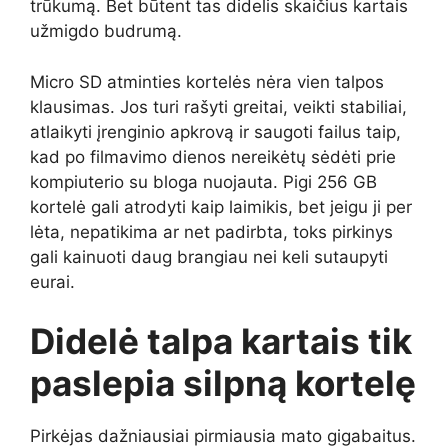
trūkumą. Bet būtent tas didelis skaičius kartais
užmigdo budrumą.
Micro SD atminties kortelės nėra vien talpos
klausimas. Jos turi rašyti greitai, veikti stabiliai,
atlaikyti įrenginio apkrovą ir saugoti failus taip,
kad po filmavimo dienos nereikėtų sėdėti prie
kompiuterio su bloga nuojauta. Pigi 256 GB
kortelė gali atrodyti kaip laimikis, bet jeigu ji per
lėta, nepatikima ar net padirbta, toks pirkinys
gali kainuoti daug brangiau nei keli sutaupyti
eurai.
Didelė talpa kartais tik
paslepia silpną kortelę
Pirkėjas dažniausiai pirmiausia mato gigabaitus.