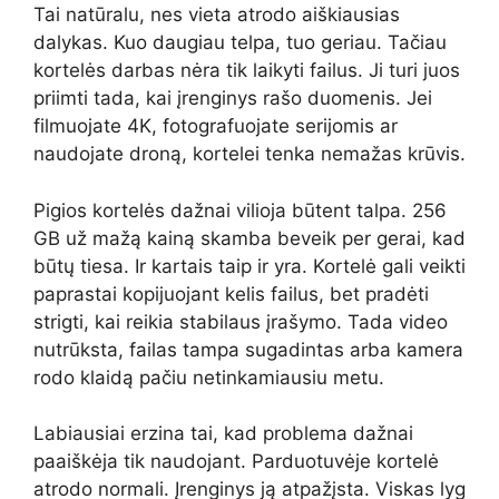
Tai natūralu, nes vieta atrodo aiškiausias
dalykas. Kuo daugiau telpa, tuo geriau. Tačiau
kortelės darbas nėra tik laikyti failus. Ji turi juos
priimti tada, kai įrenginys rašo duomenis. Jei
filmuojate 4K, fotografuojate serijomis ar
naudojate droną, kortelei tenka nemažas krūvis.
Pigios kortelės dažnai vilioja būtent talpa. 256
GB už mažą kainą skamba beveik per gerai, kad
būtų tiesa. Ir kartais taip ir yra. Kortelė gali veikti
paprastai kopijuojant kelis failus, bet pradėti
strigti, kai reikia stabilaus įrašymo. Tada video
nutrūksta, failas tampa sugadintas arba kamera
rodo klaidą pačiu netinkamiausiu metu.
Labiausiai erzina tai, kad problema dažnai
paaiškėja tik naudojant. Parduotuvėje kortelė
atrodo normali. Įrenginys ją atpažįsta. Viskas lyg