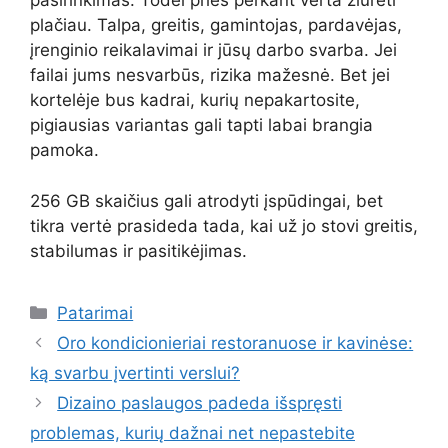
pasirinkimas. Todėl prieš perkant verta žiūrėti
plačiau. Talpa, greitis, gamintojas, pardavėjas,
įrenginio reikalavimai ir jūsų darbo svarba. Jei
failai jums nesvarbūs, rizika mažesnė. Bet jei
kortelėje bus kadrai, kurių nepakartosite,
pigiausias variantas gali tapti labai brangia
pamoka.
256 GB skaičius gali atrodyti įspūdingai, bet
tikra vertė prasideda tada, kai už jo stovi greitis,
stabilumas ir pasitikėjimas.
Kategorijos
Patarimai
Oro kondicionieriai restoranuose ir kavinėse:
ką svarbu įvertinti verslui?
Dizaino paslaugos padeda išspręsti
problemas, kurių dažnai net nepastebite