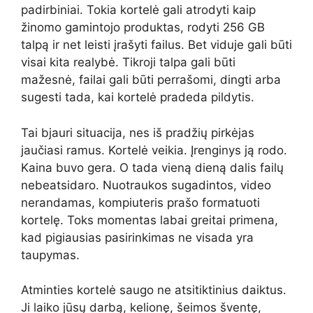
padirbiniai. Tokia kortelė gali atrodyti kaip
žinomo gamintojo produktas, rodyti 256 GB
talpą ir net leisti įrašyti failus. Bet viduje gali būti
visai kita realybė. Tikroji talpa gali būti
mažesnė, failai gali būti perrašomi, dingti arba
sugesti tada, kai kortelė pradeda pildytis.
Tai bjauri situacija, nes iš pradžių pirkėjas
jaučiasi ramus. Kortelė veikia. Įrenginys ją rodo.
Kaina buvo gera. O tada vieną dieną dalis failų
nebeatsidaro. Nuotraukos sugadintos, video
nerandamas, kompiuteris prašo formatuoti
kortelę. Toks momentas labai greitai primena,
kad pigiausias pasirinkimas ne visada yra
taupymas.
Atminties kortelė saugo ne atsitiktinius daiktus.
Ji laiko jūsų darbą, kelionę, šeimos šventę,