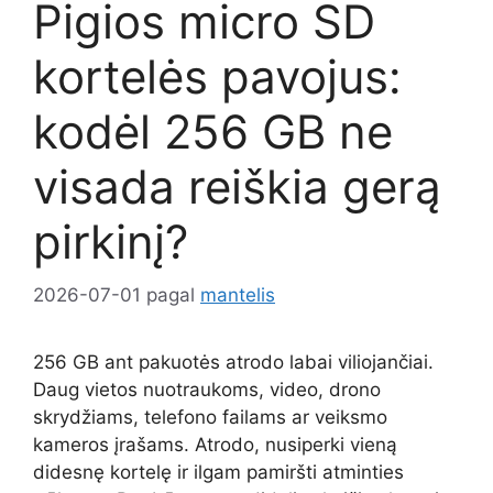
Pigios micro SD
kortelės pavojus:
kodėl 256 GB ne
visada reiškia gerą
pirkinį?
2026-07-01
pagal
mantelis
256 GB ant pakuotės atrodo labai viliojančiai.
Daug vietos nuotraukoms, video, drono
skrydžiams, telefono failams ar veiksmo
kameros įrašams. Atrodo, nusiperki vieną
didesnę kortelę ir ilgam pamiršti atminties