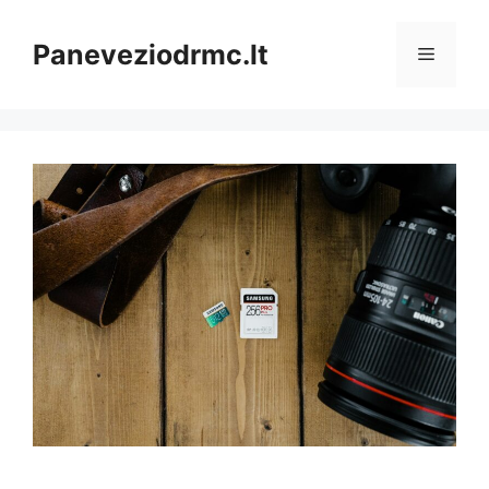
Pereiti
prie
Paneveziodrmc.lt
Meniu
turinio