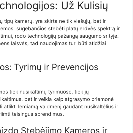
hnologijos: Už Kulisių
 tipų kamerų, yra skirta ne tik viešųjų, bet ir
temos, sugebančios stebėti platų erdvės spektrą ir
etimui, rodo technologijų pažangą saugumo srityje.
ns laisvės, tad naudojimas turi būti atidžiai
s: Tyrimų ir Prevencijos
s tiek nusikaltimų tyrimuose, tiek jų
sikaltimus, bet ir veikia kaip atgrasymo priemonė
 atlikti lemiamą vaidmenį gaudant nusikaltėlius ir
iimti teisingus sprendimus.
aizdo Stebėjimo Kameros ir