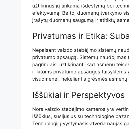
užtikrinus jų tinkamą išdėstymą bei techni
efektyvumą. Be to, duomenų tvarkymo siste
įrašytų duomenų saugumą ir atitiktų asm
Privatumas ir Etika: Sub
Nepaisant vaizdo stebėjimo sistemų naudo
privatumo apsaugą. Sistemų naudojimas tur
pagrindais, užtikrinant, kad asmenų teisė
ir kitoms privatumo apsaugos taisyklėms 
visuomenei, nekeliantis grėsmės asmenų l
Iššūkiai ir Perspektyvos
Nors vaizdo stebėjimo kameros yra vertinga
iššūkius, susijusius su technologine pažan
Technologijų vystymasis atveria naujas g