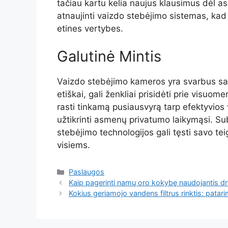
tačiau kartu kelia naujus klausimus dėl as
atnaujinti vaizdo stebėjimo sistemas, kad 
etines vertybes.
Galutinė Mintis
Vaizdo stebėjimo kameros yra svarbus sa
etiškai, gali ženkliai prisidėti prie vis
rasti tinkamą pusiausvyrą tarp efektyvios 
užtikrinti asmenų privatumo laikymąsi. Sub
stebėjimo technologijos gali tęsti savo t
visiems.
Kategorijos
Paslaugos
Kaip pagerinti namų oro kokybę naudojantis drėk
Kokius geriamojo vandens filtrus rinktis: patari