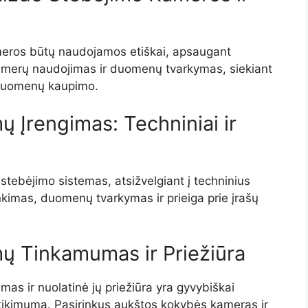
meros būtų naudojamos etiškai, apsaugant
erų naudojimas ir duomenų tvarkymas, siekiant
 duomenų kaupimo.
 Įrengimas: Techniniai ir
o stebėjimo sistemas, atsižvelgiant į techninius
nkimas, duomenų tvarkymas ir prieiga prie įrašų
ų Tinkamumas ir Priežiūra
as ir nuolatinė jų priežiūra yra gyvybiškai
atikimumą. Pasirinkus aukštos kokybės kameras ir