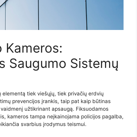
o Kameros:
is Saugumo Sistemų
 elementą tiek viešųjų, tiek privačių erdvių
timų prevencijos įrankis, taip pat kaip būtinas
ų vaidmenį užtikrinant apsaugą. Fiksuodamos
enis, kameros tampa neįkainojama policijos pagalba,
eikiančia svarbius įrodymus teismui.