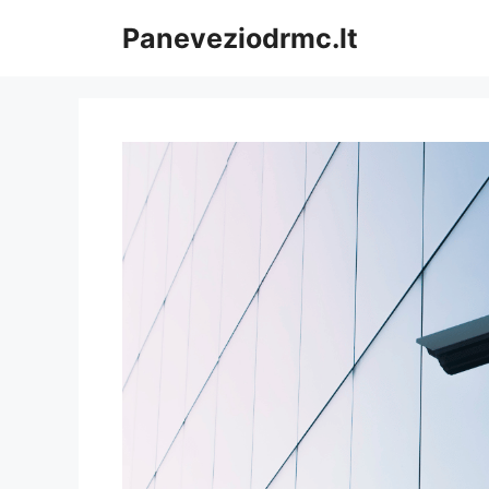
Pereiti
Paneveziodrmc.lt
prie
turinio