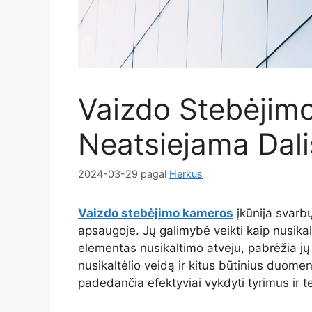
Vaizdo Stebėjim
Neatsiejama Dal
2024-03-29
pagal
Herkus
Vaizdo stebėjimo kameros
įkūnija svarbų
apsaugoje. Jų galimybė veikti kaip nusikal
elementas nusikaltimo atveju, pabrėžia j
nusikaltėlio veidą ir kitus būtinius duom
padedančia efektyviai vykdyti tyrimus ir t