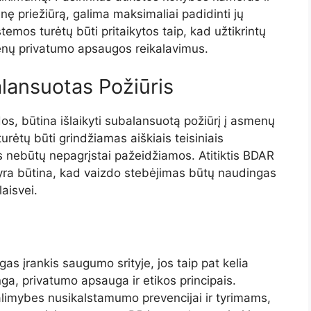
nę priežiūrą, galima maksimaliai padidinti jų
mos turėtų būti pritaikytos taip, kad užtikrintų
enų privatumo apsaugos reikalavimus.
alansuotas Požiūris
s, būtina išlaikyti subalansuotą požiūrį į asmenų
ėtų būti grindžiamas aiškiais teisiniais
s nebūtų nepagrįstai pažeidžiamos. Atitiktis BDAR
yra būtina, kad vaizdo stebėjimas būtų naudingas
aisvei.
s įrankis saugumo srityje, jos taip pat kelia
ga, privatumo apsauga ir etikos principais.
alimybes nusikalstamumo prevencijai ir tyrimams,