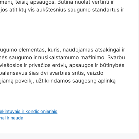
menų teisių apsaugos. Būtina nuolat vertinti ir
jos atitiktų vis aukštesnius saugumo standartus ir
ugumo elementas, kuris, naudojamas atsakingai ir
uomenės saugumo ir nusikalstamumo mažinimo. Svarbu
viešosios ir privačios erdvių apsaugos ir būtinybės
alansavus šias dvi svarbias sritis, vaizdo
eigiamą poveikį, užtikrindamos saugesnę aplinką
intuvais ir kondicionieriais
mai ir nauda