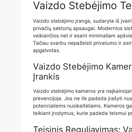
Vaizdo Stebėjimo Tec
Vaizdo stebėjimo įranga, sudaryta iš įvairių
privačių sektorių apsaugai. Modernios sis
veikiančios net ir esant minimaliam apšvi
Tačiau svarbu nepažeisti privatumo ir asme
apgalvotas.
Vaizdo Stebėjimo Kamero
Įrankis
Vaizdo stebėjimo kameros yra neįkainojamo
prevencijoje. Jos ne tik padeda įrašyti nu
potencialiems nusikaltėliams. Kameros gali
teikiant įrodymus, kurie padeda teismui pr
Teisinis Reguliavimas: V