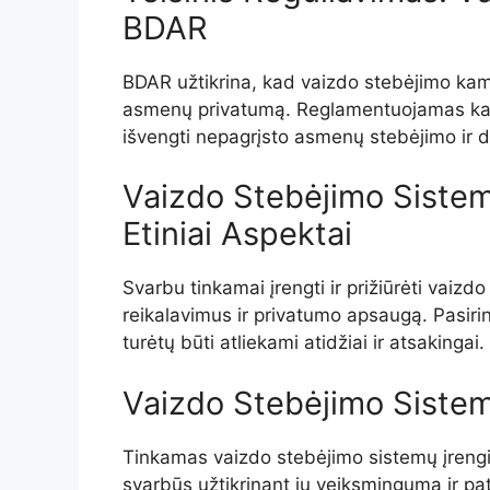
BDAR
BDAR užtikrina, kad vaizdo stebėjimo ka
asmenų privatumą. Reglamentuojamas kam
išvengti nepagrįsto asmenų stebėjimo ir
Vaizdo Stebėjimo Sistemų
Etiniai Aspektai
Svarbu tinkamai įrengti ir prižiūrėti vaizd
reikalavimus ir privatumo apsaugą. Pasiri
turėtų būti atliekami atidžiai ir atsakingai.
Vaizdo Stebėjimo Sistem
Tinkamas vaizdo stebėjimo sistemų įrengim
svarbūs užtikrinant jų veiksmingumą ir p