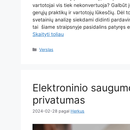
vartotojai vis tiek nekonvertuoja? Galbūt j
gerųjų praktikų ir vartotojų lūkesčių. Dėl to 
svetainių analizę siekdami didinti pardavim
tai šiame straipsnyje pasidalins patyręs 
Skaityti toliau
Kategorijos
Verslas
Elektroninio saugumo
privatumas
2024-02-28
pagal
Herkus