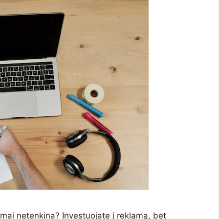
imai netenkina? Investuojate į reklamą, bet