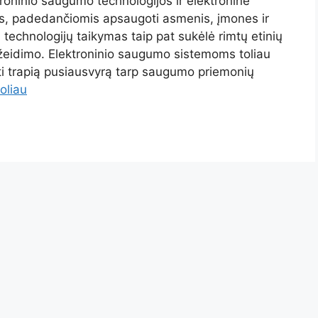
roninio saugumo technologijos ir elektroninė
, padedančiomis apsaugoti asmenis, įmones ir
technologijų taikymas taip pat sukėlė rimtų etinių
ažeidimo. Elektroninio saugumo sistemoms toliau
kyti trapią pusiausvyrą tarp saugumo priemonių
toliau