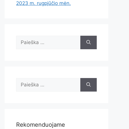
2023 m. rugpjūčio mėn.
Ieškoti:
Ieškoti:
Rekomenduojame