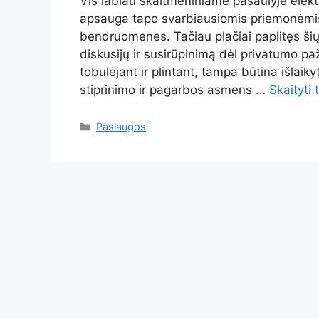
Vis labiau skaitmeniniame pasaulyje elekt
apsauga tapo svarbiausiomis priemonėmis
bendruomenes. Tačiau plačiai paplitęs šių 
diskusijų ir susirūpinimą dėl privatumo p
tobulėjant ir plintant, tampa būtina išlai
stiprinimo ir pagarbos asmens …
Skaityti 
Kategorijos
Paslaugos