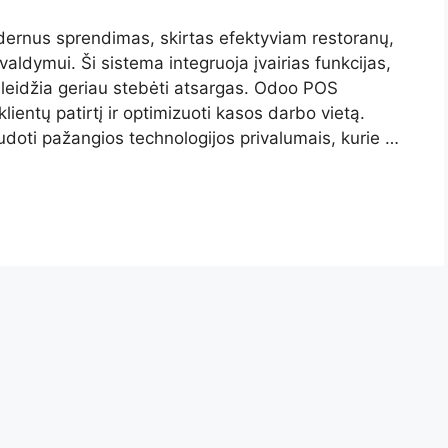
rnus sprendimas, skirtas efektyviam restoranų,
ldymui. Ši sistema integruoja įvairias funkcijas,
r leidžia geriau stebėti atsargas. Odoo POS
lientų patirtį ir optimizuoti kasos darbo vietą.
oti pažangios technologijos privalumais, kurie …