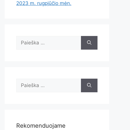
2023 m. rugpjūčio mėn.
Ieškoti:
Ieškoti:
Rekomenduojame