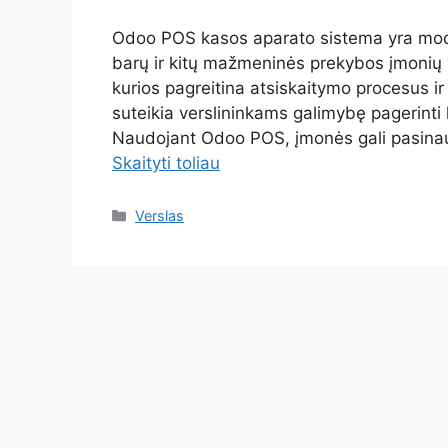
Odoo POS kasos aparato sistema yra mode
barų ir kitų mažmeninės prekybos įmonių va
kurios pagreitina atsiskaitymo procesus i
suteikia verslininkams galimybę pagerinti k
Naudojant Odoo POS, įmonės gali pasinaud
Skaityti toliau
Kategorijos
Verslas