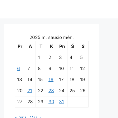
2025 m. sausio mėn.
Pr
A
T
K
Pn
Š
S
1
2
3
4
5
6
7
8
9
10
11
12
13
14
15
16
17
18
19
20
21
22
23
24
25
26
27
28
29
30
31
« Gru
Vas »