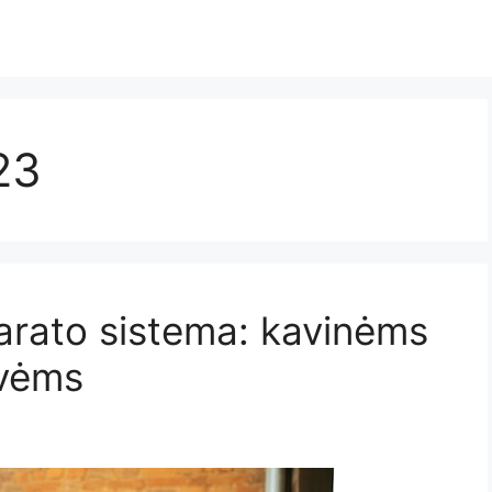
23
rato sistema: kavinėms
uvėms