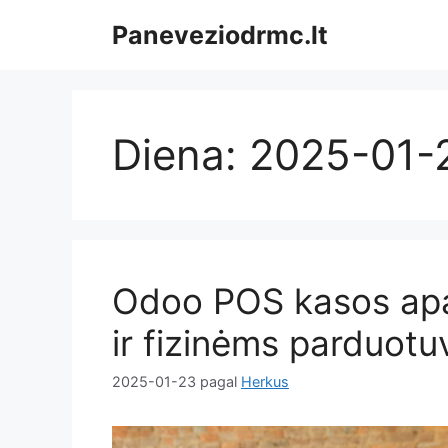
Pereiti
Paneveziodrmc.lt
prie
turinio
Diena:
2025-01-
Odoo POS kasos apa
ir fizinėms parduot
2025-01-23
pagal
Herkus