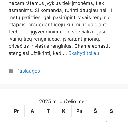
nepamirštamus įvykius tiek įmonėms, tiek
asmenims. Ši komanda, turinti daugiau nei 11
metų patirties, gali pasirūpinti visais renginio
etapais, pradedant idėjų kūrimu ir baigiant
techniniu įgyvendinimu. Jie specializuojasi
įvairių tipų renginiuose, įskaitant įmonių,
privačius ir viešus renginius. Chameleonas.lt
stengiasi užtikrinti, kad …
Skaityti toliau
Kategorijos
Paslaugos
2025 m. birželio mėn.
Pr
A
T
K
Pn
Š
S
1