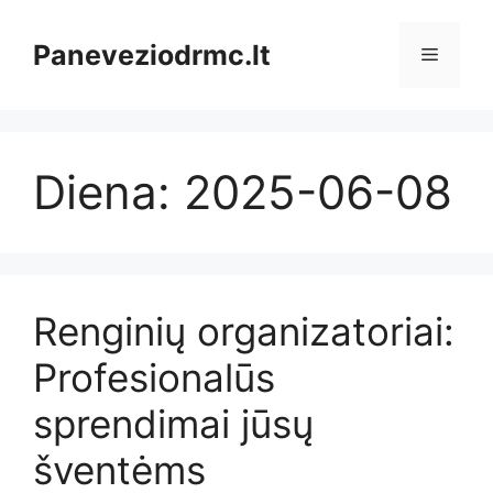
Pereiti
prie
Paneveziodrmc.lt
Meniu
turinio
Diena:
2025-06-08
Renginių organizatoriai:
Profesionalūs
sprendimai jūsų
šventėms