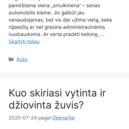
pamirštama viena „smulkmena“ – senas
automobilis kieme. Jis galbūt jau
nenaudojamas, bet vis dar užima vietą, kelia
rūpesčių ar net grasina administracinėmis
nuobaudomis. Ar verta pradėti kelionę, …
Skaityti toliau
Kategorijos
Auto
Kuo skiriasi vytinta ir
džiovinta žuvis?
2025-07-24
pagal
Deimante