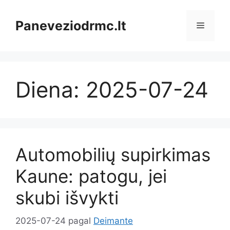
Pereiti
prie
Paneveziodrmc.lt
Meniu
turinio
Diena:
2025-07-24
Automobilių supirkimas
Kaune: patogu, jei
skubi išvykti
2025-07-24
pagal
Deimante