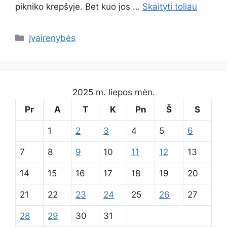
pikniko krepšyje. Bet kuo jos …
Skaityti toliau
Kategorijos
Įvairenybės
2025 m. liepos mėn.
Pr
A
T
K
Pn
Š
S
1
2
3
4
5
6
7
8
9
10
11
12
13
14
15
16
17
18
19
20
21
22
23
24
25
26
27
28
29
30
31