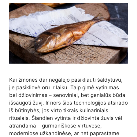
Kai žmonės dar negalėjo pasikliauti šaldytuvu,
jie pasikliovė oru ir laiku. Taip gimė vytinimas
bei džiovinimas – senoviniai, bet genialūs būdai
išsaugoti žuvį. Ir nors šios technologijos atsirado
iš būtinybės, jos virto tikrais kulinariniais
ritualais. Šiandien vytinta ir džiovinta žuvis vėl
atrandama – gurmaniškose virtuvėse,
moderniose užkandinėse, ar net paprastame