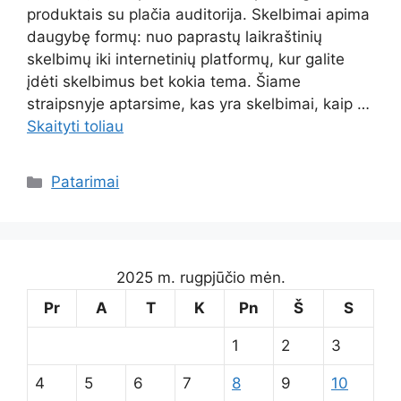
produktais su plačia auditorija. Skelbimai apima
daugybę formų: nuo paprastų laikraštinių
skelbimų iki internetinių platformų, kur galite
įdėti skelbimus bet kokia tema. Šiame
straipsnyje aptarsime, kas yra skelbimai, kaip …
Skaityti toliau
Kategorijos
Patarimai
2025 m. rugpjūčio mėn.
Pr
A
T
K
Pn
Š
S
1
2
3
4
5
6
7
8
9
10