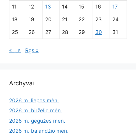
11
12
13
14
15
16
17
18
19
20
21
22
23
24
25
26
27
28
29
30
31
« Lie
Rgs »
Archyvai
2026 m. liepos mėn.
2026 m. birželio mėn.
2026 m. gegužės mėn.
2026 m. balandžio mėn.