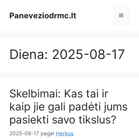
Pereiti
prie
Paneveziodrmc.lt
Meniu
turinio
Diena:
2025-08-17
Skelbimai: Kas tai ir
kaip jie gali padėti jums
pasiekti savo tikslus?
2025-08-17
pagal
Herkus