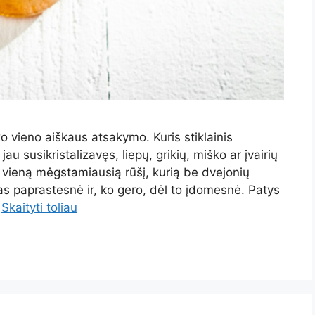
o vieno aiškaus atsakymo. Kuris stiklainis
u susikristalizavęs, liepų, grikių, miško ar įvairių
i vieną mėgstamiausią rūšį, kurią be dvejonių
 paprastesnė ir, ko gero, dėl to įdomesnė. Patys
…
Skaityti toliau