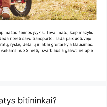
ip mažas šeimos įvykis. Tėvai mato, kaip mažylis
radeda norėti savo transporto. Tada parduotuvėje
atų, ryškių detalių ir labai greitai kyla klausimas:
us vaikams nuo 2 metų, svarbiausia galvoti ne apie
tys bitininkai?