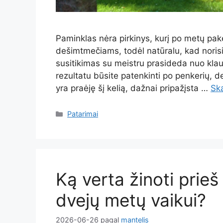
Paminklas nėra pirkinys, kurį po metų pak
dešimtmečiams, todėl natūralu, kad norisi
susitikimas su meistru prasideda nuo klaus
rezultatu būsite patenkinti po penkerių, 
yra praėję šį kelią, dažnai pripažįsta …
Ska
Kategorijos
Patarimai
Ką verta žinoti prie
dvejų metų vaikui?
2026-06-26
pagal
mantelis