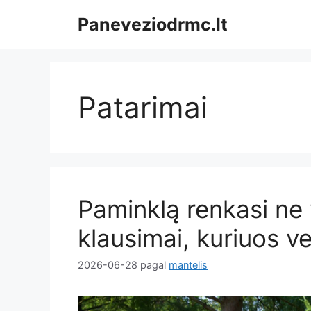
Pereiti
Paneveziodrmc.lt
prie
turinio
Patarimai
Paminklą renkasi ne v
klausimai, kuriuos v
2026-06-28
pagal
mantelis