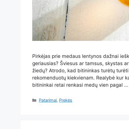
Pirkėjas prie medaus lentynos dažnai iešk
geriausias? Šviesus ar tamsus, skystas ar ja
žiedų? Atrodo, kad bitininkas turėtų turėt
rekomenduotų kiekvienam. Realybė kur kas
bitininkai retai renkasi medų vien pagal 
Kategorijos
Patarimai
,
Prekės