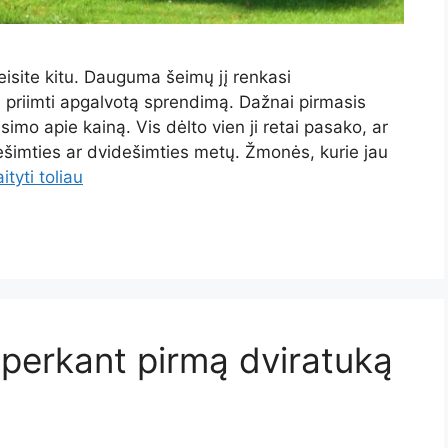
eisite kitu. Dauguma šeimų jį renkasi
 priimti apgalvotą sprendimą. Dažnai pirmasis
imo apie kainą. Vis dėlto vien ji retai pasako, ar
dešimties ar dvidešimties metų. Žmonės, kurie jau
ityti toliau
š perkant pirmą dviratuką