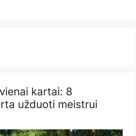
ienai kartai: 8
erta užduoti meistrui