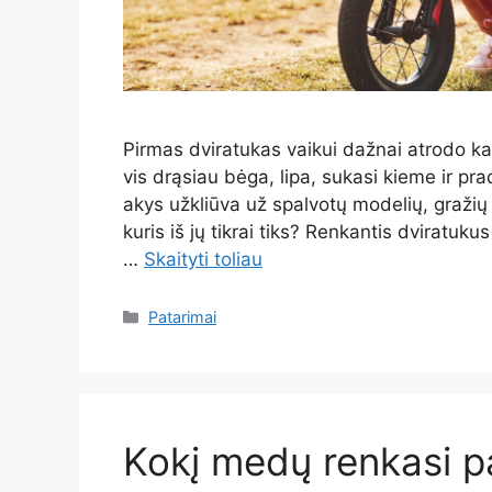
Pirmas dviratukas vaikui dažnai atrodo ka
vis drąsiau bėga, lipa, sukasi kieme ir p
akys užkliūva už spalvotų modelių, gražių r
kuris iš jų tikrai tiks? Renkantis dviratuk
…
Skaityti toliau
Kategorijos
Patarimai
Kokį medų renkasi pa