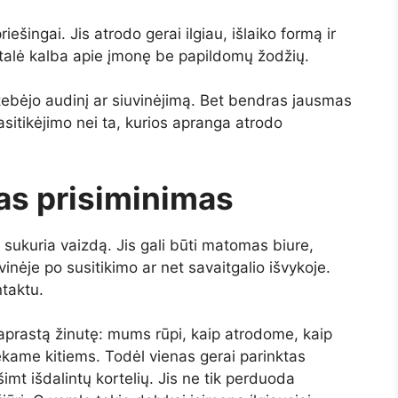
riešingai. Jis atrodo gerai ilgiau, išlaiko formą ir
detalė kalba apie įmonę be papildomų žodžių.
stebėjo audinį ar siuvinėjimą. Bet bendras jausmas
sitikėjimo nei ta, kurios apranga atrodo
as prisiminimas
 sukuria vaizdą. Jis gali būti matomas biure,
vinėje po susitikimo ar net savaitgalio išvykoje.
ntaktu.
paprastą žinutę: mums rūpi, kaip atrodome, kaip
ekame kitiems. Todėl vienas gerai parinktas
mt išdalintų kortelių. Jis ne tik perduoda