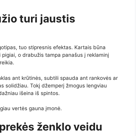
io turi jaustis
otipas, tuo stipresnis efektas. Kartais būna
ti pigiai, o drabužis tampa panašus į reklaminį
reikia.
klas ant krūtinės, subtili spauda ant rankovės ar
kas solidžiau. Tokį džemperį žmogus lengviau
dažniau išeina iš spintos.
giau vertės gauna įmonė.
prekės ženklo veidu