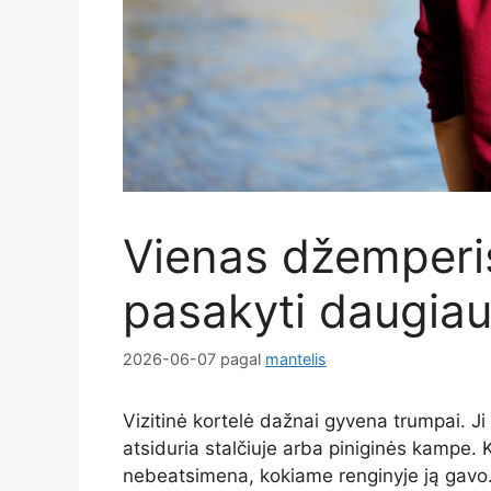
Vienas džemperis
pasakyti daugiau 
2026-06-07
pagal
mantelis
Vizitinė kortelė dažnai gyvena trumpai. J
atsiduria stalčiuje arba piniginės kampe. 
nebeatsimena, kokiame renginyje ją gavo.