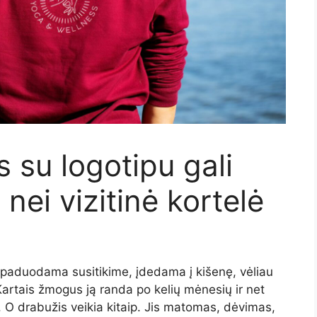
 su logotipu gali
nei vizitinė kortelė
i paduodama susitikime, įdedama į kišenę, vėliau
Kartais žmogus ją randa po kelių mėnesių ir net
 O drabužis veikia kitaip. Jis matomas, dėvimas,