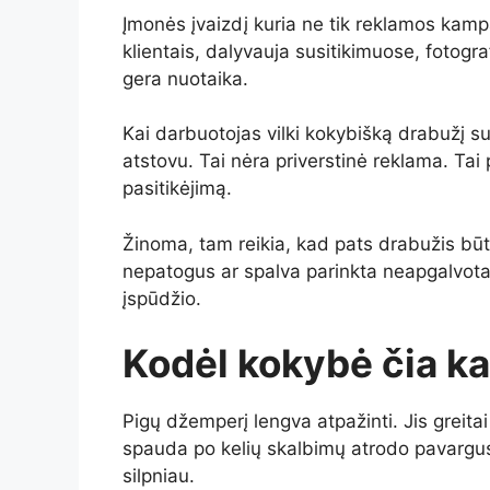
Įmonės įvaizdį kuria ne tik reklamos kampa
klientais, dalyvauja susitikimuose, fotogra
gera nuotaika.
Kai darbuotojas vilki kokybišką drabužį s
atstovu. Tai nėra priverstinė reklama. Tai
pasitikėjimą.
Žinoma, tam reikia, kad pats drabužis būt
nepatogus ar spalva parinkta neapgalvota
įspūdžio.
Kodėl kokybė čia ka
Pigų džemperį lengva atpažinti. Jis greita
spauda po kelių skalbimų atrodo pavargusi
silpniau.