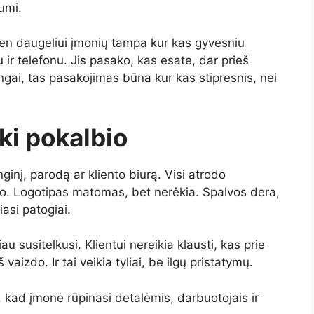
umi.
ien daugeliui įmonių tampa kur kas gyvesniu
 ir telefonu. Jis pasako, kas esate, dar prieš
ingai, tas pasakojimas būna kur kas stipresnis, nei
ki pokalbio
ginį, parodą ar kliento biurą. Visi atrodo
umo. Logotipas matomas, bet nerėkia. Spalvos dera,
asi patogiai.
au susitelkusi. Klientui nereikia klausti, kas prie
aizdo. Ir tai veikia tyliai, be ilgų pristatymų.
 kad įmonė rūpinasi detalėmis, darbuotojais ir