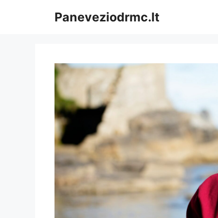
Pereiti
Paneveziodrmc.lt
prie
turinio