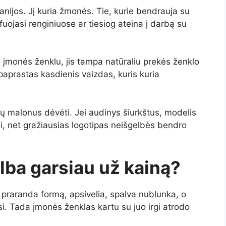
nijos. Jį kuria žmonės. Tie, kurie bendrauja su
fuojasi renginiuose ar tiesiog ateina į darbą su
u įmonės ženklu, jis tampa natūraliu prekės ženklo
 paprastas kasdienis vaizdas, kuris kuria
ų malonus dėvėti. Jei audinys šiurkštus, modelis
i, net gražiausias logotipas neišgelbės bendro
lba garsiau už kainą?
i praranda formą, apsivelia, spalva nublunka, o
. Tada įmonės ženklas kartu su juo irgi atrodo