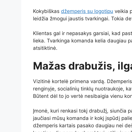
Kokybiškas
džemperis su logotipu
veikia p
leidžia žmogui jaustis tvarkingai. Tokia 
Klientas gal ir nepasakys garsiai, kad pa
lieka. Tvarkinga komanda kelia daugiau pa
atsitiktinė.
Mažas drabužis, ilg
Vizitinė kortelė primena vardą. Džemperis
renginyje, socialinių tinklų nuotraukoje, ka
Būtent dėl to jo vertė nesibaigia vienu ko
Įmonė, kuri renkasi tokį drabužį, siunčia 
jaučiasi mūsų komanda ir kokį įspūdį pali
džemperis kartais pasako daugiau nei deši