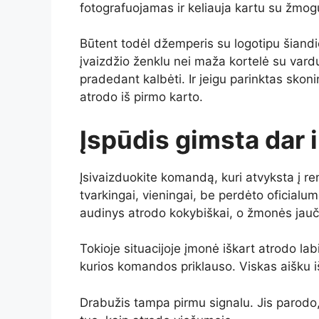
fotografuojamas ir keliauja kartu su žmog
Būtent todėl džemperis su logotipu šiand
įvaizdžio ženklu nei maža kortelė su vardu
pradedant kalbėti. Ir jeigu parinktas skon
atrodo iš pirmo karto.
Įspūdis gimsta dar i
Įsivaizduokite komandą, kuri atvyksta į ren
tvarkingai, vieningai, be perdėto oficial
audinys atrodo kokybiškai, o žmonės jauči
Tokioje situacijoje įmonė iškart atrodo labi
kurios komandos priklauso. Viskas aišku iš v
Drabužis tampa pirmu signalu. Jis parodo,