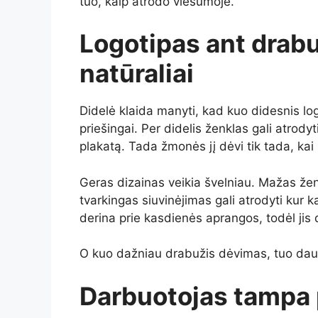
tuo, kaip atrodo viešumoje.
Logotipas ant drabuž
natūraliai
Didelė klaida manyti, kad kuo didesnis log
priešingai. Per didelis ženklas gali atrody
plakatą. Tada žmonės jį dėvi tik tada, kai 
Geras dizainas veikia švelniau. Mažas žen
tvarkingas siuvinėjimas gali atrodyti kur 
derina prie kasdienės aprangos, todėl jis 
O kuo dažniau drabužis dėvimas, tuo dau
Darbuotojas tampa 