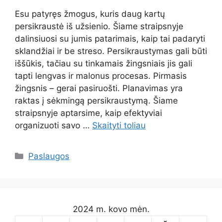
Esu patyręs žmogus, kuris daug kartų
persikraustė iš užsienio. Šiame straipsnyje
dalinsiuosi su jumis patarimais, kaip tai padaryti
sklandžiai ir be streso. Persikraustymas gali būti
iššūkis, tačiau su tinkamais žingsniais jis gali
tapti lengvas ir malonus procesas. Pirmasis
žingsnis – gerai pasiruošti. Planavimas yra
raktas į sėkmingą persikraustymą. Šiame
straipsnyje aptarsime, kaip efektyviai
organizuoti savo …
Skaityti toliau
Kategorijos
Paslaugos
2024 m. kovo mėn.