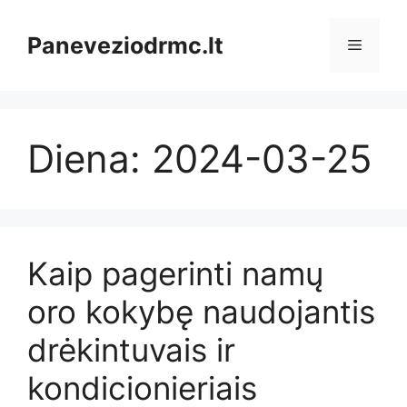
Pereiti
prie
Paneveziodrmc.lt
Meniu
turinio
Diena:
2024-03-25
Kaip pagerinti namų
oro kokybę naudojantis
drėkintuvais ir
kondicionieriais