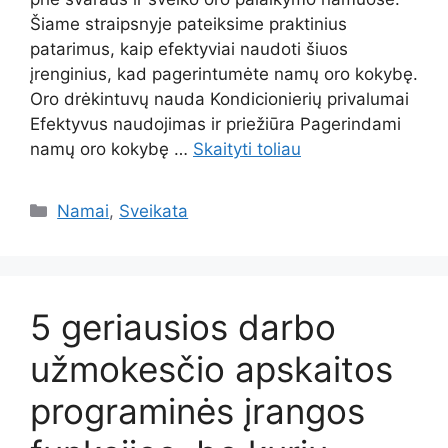
Šiame straipsnyje pateiksime praktinius
patarimus, kaip efektyviai naudoti šiuos
įrenginius, kad pagerintumėte namų oro kokybę.
Oro drėkintuvų nauda Kondicionierių privalumai
Efektyvus naudojimas ir priežiūra Pagerindami
namų oro kokybę …
Skaityti toliau
Kategorijos
Namai
,
Sveikata
5 geriausios darbo
užmokesčio apskaitos
programinės įrangos