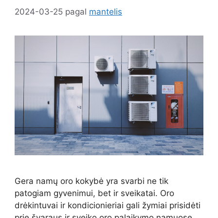
2024-03-25
pagal
mantelis
Gera namų oro kokybė yra svarbi ne tik
patogiam gyvenimui, bet ir sveikatai. Oro
drėkintuvai ir kondicionieriai gali žymiai prisidėti
prie švaraus ir sveiko oro palaikymo namuose.