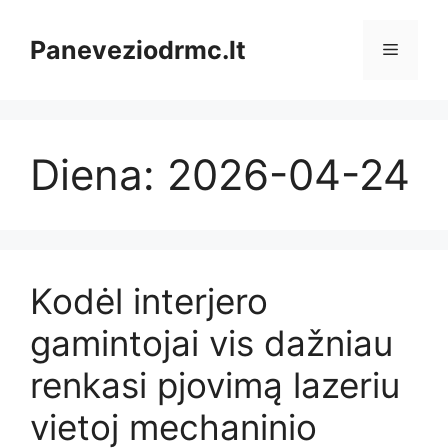
Pereiti
prie
Paneveziodrmc.lt
Meniu
turinio
Diena:
2026-04-24
Kodėl interjero
gamintojai vis dažniau
renkasi pjovimą lazeriu
vietoj mechaninio