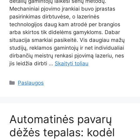
detalių gamintojų laikėsi senų metodų.
Mechaniniai pjovimo įrankiai buvo įprastas
pasirinkimas dirbtuvėse, o lazerinės
technologijos daug kam atrodė per brangios
arba skirtos tik didelėms gamykloms. Dabar
situacija smarkiai pasikeitė. Vis daugiau mažų
studijų, reklamos gamintojų ir net individualiai
dirbančių meistrų renkasi pjovimą lazeriu, nes
jis leidžia dirbti …
Skaityti toliau
Kategorijos
Paslaugos
Automatinės pavarų
dėžės tepalas: kodėl