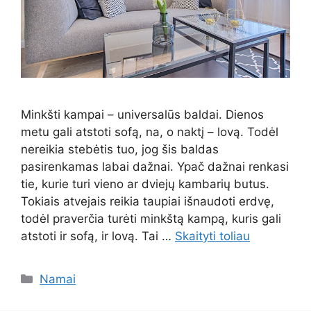
Minkšti kampai – universalūs baldai. Dienos
metu gali atstoti sofą, na, o naktį – lovą. Todėl
nereikia stebėtis tuo, jog šis baldas
pasirenkamas labai dažnai. Ypač dažnai renkasi
tie, kurie turi vieno ar dviejų kambarių butus.
Tokiais atvejais reikia taupiai išnaudoti erdvę,
todėl praverčia turėti minkštą kampą, kuris gali
atstoti ir sofą, ir lovą. Tai …
Skaityti toliau
Kategorijos
Namai