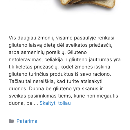
Vis daugiau žmonių visame pasaulyje renkasi
gliuteno laisvą dietą dėl sveikatos priežasčių
arba asmeninių poreikių. Gliuteno
netoleravimas, celiakija ir gliuteno jautrumas yra
tik keletas priežasčių, kodėl žmonės išskiria
gliuteno turinčius produktus iš savo raciono.
Tačiau tai nereiškia, kad turite atsisakyti
duonos. Duona be gliuteno yra skanus ir
sveikas pasirinkimas tiems, kurie nori mėgautis
duona, be …
Skaityti toliau
Kategorijos
Patarimai