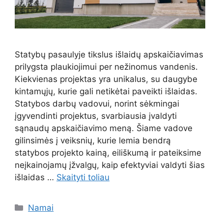
Statybų pasaulyje tikslus išlaidų apskaičiavimas
prilygsta plaukiojimui per nežinomus vandenis.
Kiekvienas projektas yra unikalus, su daugybe
kintamųjų, kurie gali netikėtai paveikti išlaidas.
Statybos darbų vadovui, norint sėkmingai
įgyvendinti projektus, svarbiausia įvaldyti
sąnaudų apskaičiavimo meną. Šiame vadove
gilinsimės į veiksnių, kurie lemia bendrą
statybos projekto kainą, eiliškumą ir pateiksime
neįkainojamų įžvalgų, kaip efektyviai valdyti šias
išlaidas …
Skaityti toliau
Kategorijos
Namai