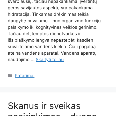
svarbiausių, tačiau nepakankamai įvertintų
geros savijautos aspektų yra pakankama
hidratacija. Tinkamas drėkinimas teikia
daugybę privalumų – nuo organizmo funkcijų
palaikymo iki kognityvinės veiklos gerinimo.
Tačiau dėl įtemptos dienotvarkės ir
išsiblaškymo lengva nepastebėti kasdien
suvartojamo vandens kiekio. Čia į pagalbą
ateina vandens aparatai. Vandens aparatų
naudojimo …
Skaityti toliau
Kategorijos
Patarimai
Skanus ir sveikas