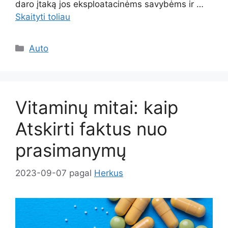
daro įtaką jos eksploatacinėms savybėms ir …
Skaityti toliau
Kategorijos
Auto
Vitaminų mitai: kaip
Atskirti faktus nuo
prasimanymų
2023-09-07
pagal
Herkus