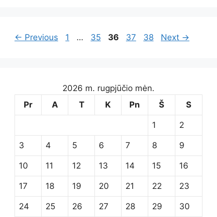
Page
Page
Page
Page
Page
←
Previous
1
…
35
36
37
38
Next
→
2026 m. rugpjūčio mėn.
Pr
A
T
K
Pn
Š
S
1
2
3
4
5
6
7
8
9
10
11
12
13
14
15
16
17
18
19
20
21
22
23
24
25
26
27
28
29
30