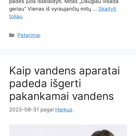
padės juos išsklaidyti. Mitas „Daugiau visada
geriau” Vienas iš vyraujančių mitų …
Skaityti
toliau
Kategorijos
Patarimai
Kaip vandens aparatai
padeda išgerti
pakankamai vandens
2023-08-31
pagal
Herkus