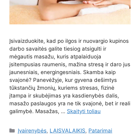
Įsivaizduokite, kad po ilgos ir nuovargio kupinos
darbo savaitės galite tiesiog atsigulti ir
mėgautis masažu, kuris atpalaiduoja
įsitempusias raumenis, mažina stresą ir daro jus
jaunesniais, energingesniais. Skamba kaip
svajonė? Panevėžyje, kur gyvena dešimtys
tūkstančių žmonių, kuriems stresas, fizinė
įtampa ir skubėjimas yra kasdienybės dalis,
masažo paslaugos yra ne tik svajonė, bet ir reali
galimybė. Masažas, …
Skaityti toliau
Kategorijos
Įvairenybės
,
LAISVALAIKIS
,
Patarimai