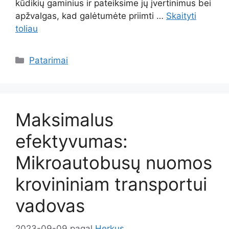
kūdikių gaminius ir pateiksime jų įvertinimus bei
apžvalgas, kad galėtumėte priimti …
Skaityti
toliau
Kategorijos
Patarimai
Maksimalus
efektyvumas:
Mikroautobusų nuomos
krovininiam transportui
vadovas
2023-09-09
pagal
Herkus