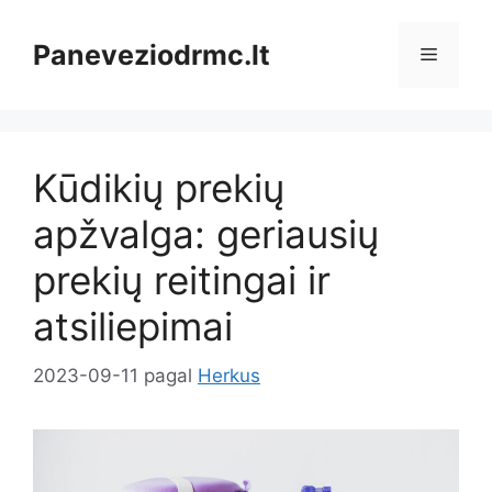
Pereiti
prie
Paneveziodrmc.lt
Meniu
turinio
Kūdikių prekių
apžvalga: geriausių
prekių reitingai ir
atsiliepimai
2023-09-11
pagal
Herkus