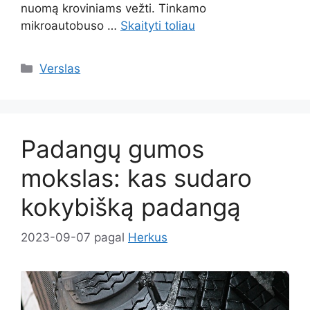
nuomą kroviniams vežti. Tinkamo
mikroautobuso …
Skaityti toliau
Kategorijos
Verslas
Padangų gumos
mokslas: kas sudaro
kokybišką padangą
2023-09-07
pagal
Herkus